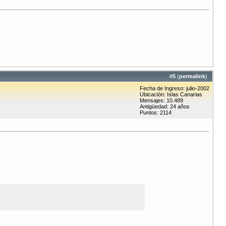
#
5
(
permalink
)
Fecha de Ingreso: julio-2002
Ubicación: Islas Canarias
Mensajes: 10.489
Antigüedad: 24 años
Puntos: 2114