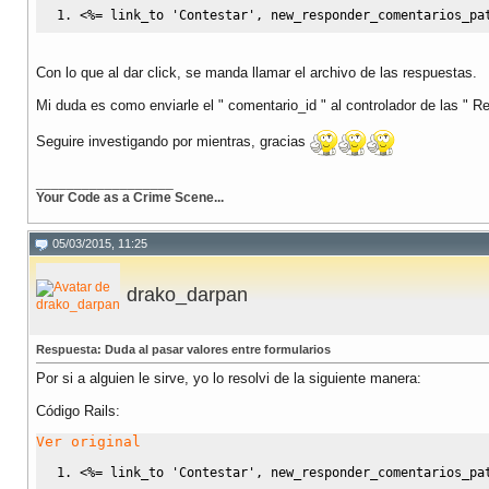
<%
= 
link_to
'Contestar'
, new_responder_comentarios_pa
Con lo que al dar click, se manda llamar el archivo de las respuestas.
Mi duda es como enviarle el " comentario_id " al controlador de las "
Seguire investigando por mientras, gracias
__________________
Your Code as a Crime Scene...
05/03/2015, 11:25
drako_darpan
Respuesta: Duda al pasar valores entre formularios
Por si a alguien le sirve, yo lo resolvi de la siguiente manera:
Código Rails:
Ver original
<%
= 
link_to
'Contestar'
, new_responder_comentarios_pa