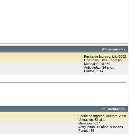
#
3
(
permalink
)
Fecha de Ingreso: julio-2002
Ubicación: Islas Canarias
Mensajes: 10.489
Antigüedad: 24 años
Puntos: 2114
#
4
(
permalink
)
Fecha de Ingreso: octubre-2008
Ubicación: Sinaloa
Mensajes: 617
Antigüedad: 17 años, 9 meses
Puntos: 58