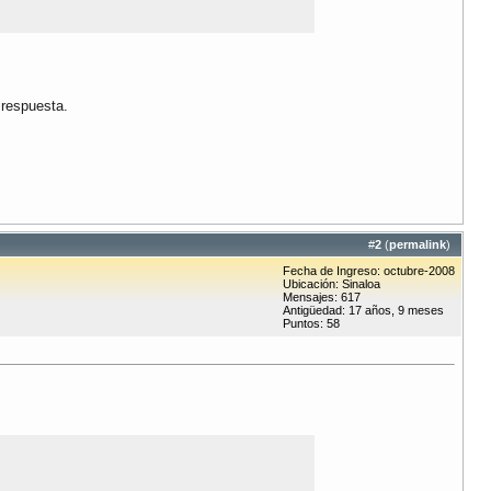
 respuesta.
#
2
(
permalink
)
Fecha de Ingreso: octubre-2008
Ubicación: Sinaloa
Mensajes: 617
Antigüedad: 17 años, 9 meses
Puntos: 58