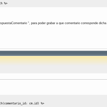
th 
%>
 RespuestaComentario ", para poder grabar a que comentario corresponde dicha
th
(
comentario_id: cm.
id
)
%>