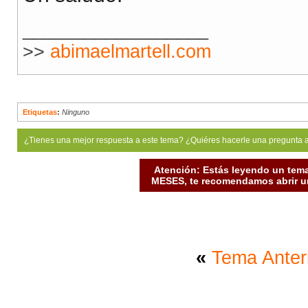
__________________
>>
abimaelmartell.com
Etiquetas
:
Ninguno
¿Tienes una mejor respuesta a este tema? ¿Quiéres hacerle una pregunta 
Atención: Estás leyendo un tema
MESES, te recomendamos abrir un
«
Tema Anter