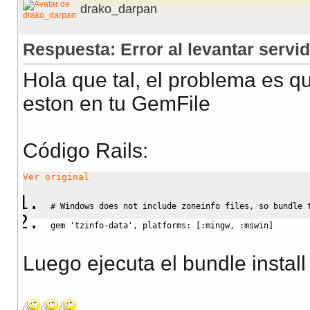
drako_darpan
Respuesta: Error al levantar servid
Hola que tal, el problema es
eston en tu GemFile
Código Rails:
Ver original
# Windows does not include zoneinfo files, so bundle 
gem 
'tzinfo-data'
, platforms: 
[
:mingw
, 
:mswin
]
Luego ejecuta el bundle install y