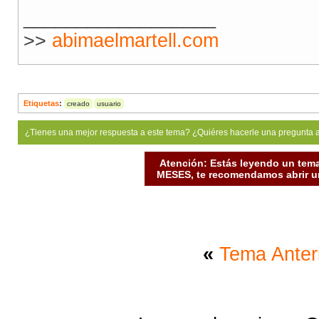
__________________
>>
abimaelmartell.com
Etiquetas
:
creado
usuario
¿Tienes una mejor respuesta a este tema? ¿Quiéres hacerle una pregunta 
Atención: Estás leyendo un tema
MESES, te recomendamos abrir un
«
Tema Anter