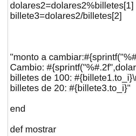
dolares2=dolares2%billetes[1]
billete3=dolares2/billetes[2]
"monto a cambiar:#{sprintf("%#
Cambio: #{sprintf("%#.2f",dolar
billetes de 100: #{billete1.to_i}\
billetes de 20: #{billete3.to_i}"
end
def mostrar