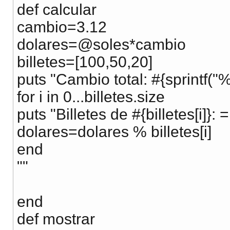
def calcular
cambio=3.12
dolares=@soles*cambio
billetes=[100,50,20]
puts "Cambio total: #{sprintf("%
for i in 0...billetes.size
puts "Billetes de #{billetes[i]}: =
dolares=dolares % billetes[i]
end
""
end
def mostrar