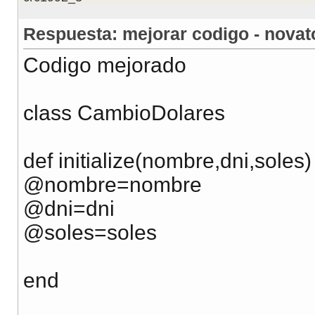
Respuesta: mejorar codigo - novat
Codigo mejorado
class CambioDolares
def initialize(nombre,dni,soles)
@nombre=nombre
@dni=dni
@soles=soles
end