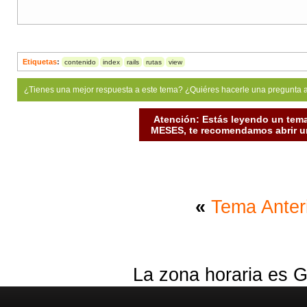
Etiquetas
:
contenido
index
rails
rutas
view
¿Tienes una mejor respuesta a este tema? ¿Quiéres hacerle una pregunta 
Atención: Estás leyendo un tema
MESES, te recomendamos abrir un
«
Tema Anter
La zona horaria es G