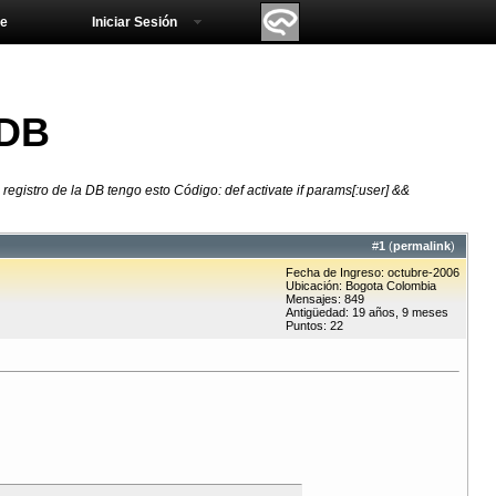
e
Iniciar Sesión
 DB
registro de la DB tengo esto Código: def activate if params[:user] &&
#
1
(
permalink
)
Fecha de Ingreso: octubre-2006
Ubicación: Bogota Colombia
Mensajes: 849
Antigüedad: 19 años, 9 meses
Puntos: 22