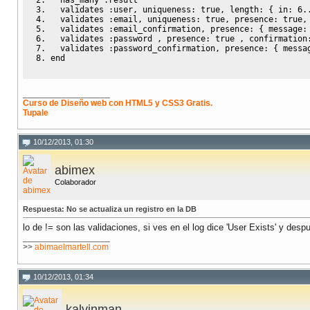
  validates 
:user
, uniqueness: 
true
, 
length
: 
{
in
: 
6
.
  validates 
:email
, uniqueness: 
true
, presence: 
true
,
  validates 
:email_confirmation
, presence: 
{
 message:
  validates 
:password
 , presence: 
true
 , confirmation
  validates 
:password_confirmation
, presence: 
{
 messa
end
__________________
Curso de Diseño web con HTML5 y CSS3 Gratis.
Tupale
10/12/2013, 01:30
abimex
Colaborador
Respuesta: No se actualiza un registro en la DB
lo de != son las validaciones, si ves en el log dice 'User Exists' y despu
__________________
>>
abimaelmartell.com
10/12/2013, 01:34
kalvinman