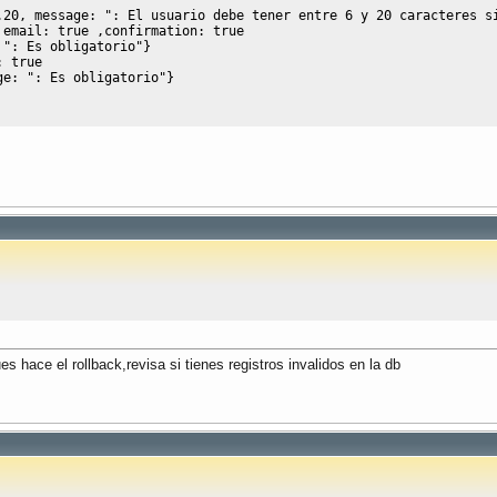
.
20
, message: 
": El usuario debe tener entre 6 y 20 caracteres s
 email: 
true
 ,confirmation: 
true
 
": Es obligatorio"
}
: 
true
ge: 
": Es obligatorio"
}
es hace el rollback,revisa si tienes registros invalidos en la db