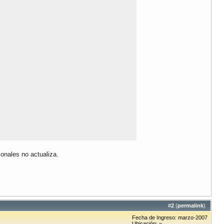
onales no actualiza.
#
2
(
permalink
)
Fecha de Ingreso: marzo-2007
Ubicación: ~