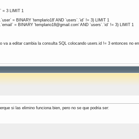
` = 3 LIMIT 1
er` = BINARY 'templario18' AND `users`.`id` != 3) LIMIT 1
`email` = BINARY '
templario18@gmail.com
' AND `users`.`id` != 3) LIMIT 1
o va a editar cambia la consulta SQL colocando users.id != 3 entonces no e
rque si las elimino funciona bien, pero no se que podria ser: