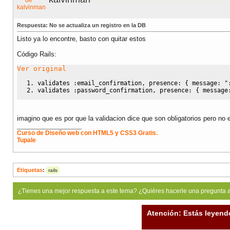
Respuesta: No se actualiza un registro en la DB
Listo ya lo encontre, basto con quitar estos
Código Rails:
Ver original
validates 
:email_confirmation
, presence: 
{
 message: 
"
validates 
:password_confirmation
, presence: 
{
 message
imagino que es por que la validacion dice que son obligatorios pero no e
__________________
Curso de Diseño web con HTML5 y CSS3 Gratis.
Tupale
Etiquetas
:
rails
¿Tienes una mejor respuesta a este tema? ¿Quiéres hacerle una pregunta 
Atención: Estás leyend