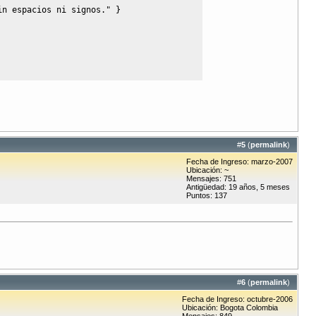
in espacios ni signos."
}
#
5
(
permalink
)
Fecha de Ingreso: marzo-2007
Ubicación: ~
Mensajes: 751
Antigüedad: 19 años, 5 meses
Puntos: 137
#
6
(
permalink
)
Fecha de Ingreso: octubre-2006
Ubicación: Bogota Colombia