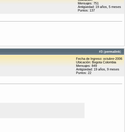
Mensajes: 751
Antigüedad: 19 años, 5 meses
Puntos: 137
#
3
(
permalink
)
Fecha de Ingreso: octubre-2006
Ubicación: Bogota Colombia
Mensajes: 849
Antigüedad: 19 años, 9 meses
Puntos: 22