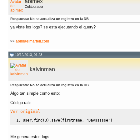
abimex
Colaborador
Respuesta: No se actualiza un registro en la DB
ya viste los logs? se esta ejecutando el query?
__________________
>>
abimaelmartell.com
10/12/2013, 01:23
kalvinman
Respuesta: No se actualiza un registro en la DB
Algo tan simple como esto:
Código rails:
Ver original
User.
find
(
3
)
.
save
(
firstname: 
'Davssssse'
)
Me genera estos logs