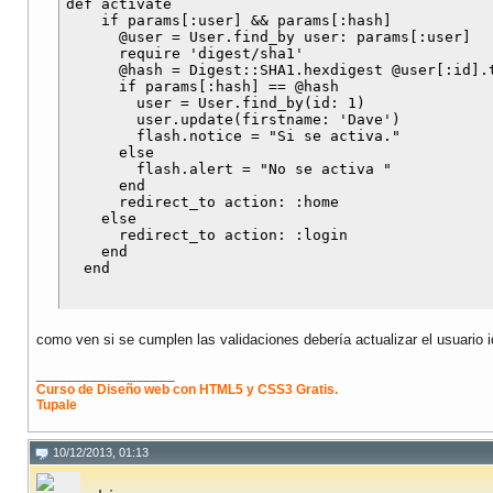
def activate

    if params[:user] && params[:hash] 

      @user = User.find_by user: params[:user]

      require 'digest/sha1'

      @hash = Digest::SHA1.hexdigest @user[:id].t
      if params[:hash] == @hash

        user = User.find_by(id: 1)

        user.update(firstname: 'Dave')

        flash.notice = "Si se activa."

      else

        flash.alert = "No se activa "

      end

      redirect_to action: :home

    else

      redirect_to action: :login

    end

como ven si se cumplen las validaciones debería actualizar el usuario 
__________________
Curso de Diseño web con HTML5 y CSS3 Gratis.
Tupale
10/12/2013, 01:13