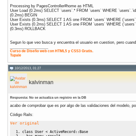
Processing by PagesController#home as HTML
User Load (0.2ms) SELECT `users`.* FROM `users` WHERE `users`.`id
(0.2ms) BEGIN
User Exists (0.3ms) SELECT 1 AS one FROM `users` WHERE (`users`.`us
User Exists (0.2ms) SELECT 1 AS one FROM `users` WHERE (`users`.
(0.3ms) ROLLBACK
Segun lo que veo busca y encuentra el usuario en cuestion, pero cuand
__________________
Curso de Diseño web con HTML5 y CSS3 Gratis.
Tupale
10/12/2013, 01:27
kalvinman
Respuesta: No se actualiza un registro en la DB
acabo de comprobar que es por algo de las validaciones del modelo, poe
Código Rails:
Ver original
class
 User 
<
ActiveRecord::Base
has_many
:result