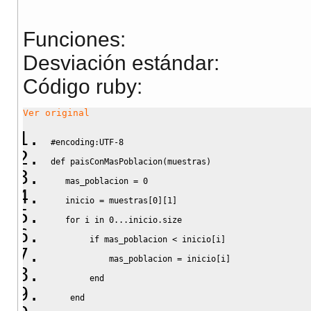
Funciones:
Desviación estándar:
Código ruby:
Ver original
#encoding:UTF-8
def
 paisConMasPoblacion
(
muestras
)
   mas_poblacion = 
0
   inicio = muestras
[
0
]
[
1
]
for
 i 
in
0
...
inicio
.
size
if
 mas_poblacion 
<
 inicio
[
i
]
            mas_poblacion = inicio
[
i
]
end
end