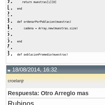
return
 muestras
[
i
]
[
0
]
end
def
 ordenarPorPoblacion
(
muestras
)
    cadena = 
Array
.
new
(
muestras.
size
)
end
def
 poblacionPromedio
(
muestras
)
    cadena = muestras.
flatten
    total = 
0.0
18/08/2014, 16:32
    i = 
0
croelanjr
while
 i 
<
 muestras.
size
#total = total + cadena[i]
Respuesta: Otro Arreglo mas
        i = i 
+
2
end
Rubinos,