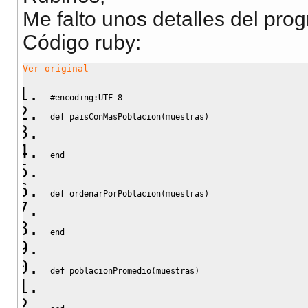
puts
 cadena1
Me falto unos detalles del progr
end
Código ruby:
def
 desviacionEstandar
(
muestras
)
Ver original
#encoding:UTF-8
end
def
 paisConMasPoblacion
(
muestras
)
#--- zona de test ----
end
def
 test_paisConMasPoblacion
def
 ordenarPorPoblacion
(
muestras
)
    muestra2 = 
[
[
'Bulgaria'
,
8612757
]
,
[
'Croatia'
,
50041
end
    muestra3 = 
[
[
'Finland'
,
5105230
]
,
[
'France'
,
5831745
print
 validate
(
'Belarus'
, paisConMasPoblacion
(
mue
def
 poblacionPromedio
(
muestras
)
print
 validate
(
'Czech Republic'
, paisConMasPoblac
print
 validate
(
'Germany'
, paisConMasPoblacion
(
mue