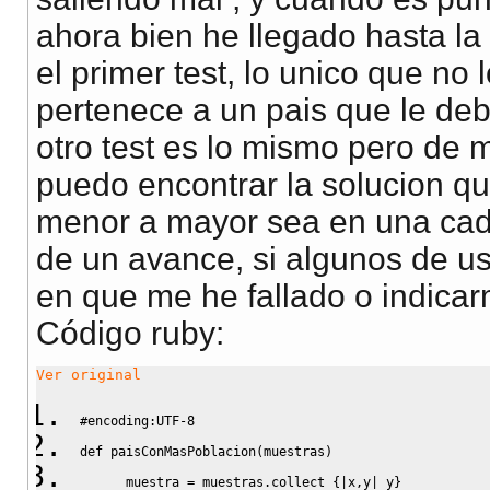
end
print
 validate
(
5115151.0
,   poblacionPromedio
(
mue
ahora bien he llegado hasta la
print
 validate
(
27921449.17
, poblacionPromedio
(
mue
el primer test, lo unico que no
def
 test_ordenarPorPoblacion
end
    muestra1 = 
[
[
'Albania'
,
28750
]
,
[
'Andorra'
,
72766
]
,
[
pertenece a un pais que le debe
    muestra2 = 
[
[
'Bulgaria'
,
8612757
]
,
[
'Croatia'
,
50041
def
 test_desviacionEstandar
otro test es lo mismo pero de 
    muestra3 = 
[
[
'Finland'
,
5105230
]
,
[
'France'
,
5831745
    muestra1 = 
[
[
'Albania'
,
28750
]
,
[
'Andorra'
,
72766
]
,
[
puedo encontrar la solucion qu
    muestra2 = 
[
[
'Bulgaria'
,
8612757
]
,
[
'Croatia'
,
50041
menor a mayor sea en una cade
print
 validate
(
[
'Albania'
,
'Andorra'
,
'Austria'
,
'Bo
    muestra3 = 
[
[
'Finland'
,
5105230
]
,
[
'France'
,
5831745
print
 validate
(
[
'Faroe Islands'
,
'Estonia'
,
'Croati
de un avance, si algunos de us
print
 validate
(
4886241.63
, desviacionEstandar
(
mue
print
 validate
(
[
'Gibraltar'
,
'Finland'
,
'Hungary'
,
'
print
 validate
(
3961012.73
, desviacionEstandar
(
mue
en que me he fallado o indicar
end
print
 validate
(
34463721.6
, desviacionEstandar
(
mue
Código ruby:
end
def
 test_poblacionPromedio
Ver original
    muestra1 = 
[
[
'Albania'
,
28750
]
,
[
'Andorra'
,
72766
]
,
[
#encoding:UTF-8
    muestra2 = 
[
[
'Bulgaria'
,
8612757
]
,
[
'Croatia'
,
50041
def
 validate 
(
expected, value
)
def
 paisConMasPoblacion
(
muestras
)
    muestra3 = 
[
[
'Finland'
,
5105230
]
,
[
'France'
,
5831745
 expected == value ? 
"."
 : 
"F"
      muestra = muestras.
collect
{
|
x,y
|
 y
}