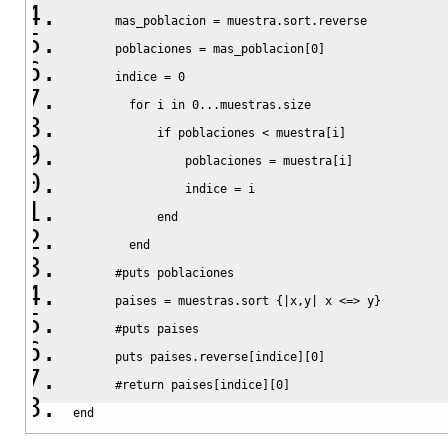
end
      mas_poblacion = muestra.
sort
.
reverse
print
 validate
(
5227869.0
,   poblacionPromedio
(
mue
      poblaciones = mas_poblacion
[
0
]
print
 validate
(
5115151.0
,   poblacionPromedio
(
mue
def
 test
      indice = 
0
print
 validate
(
27921449.17
, poblacionPromedio
(
mue
for
 i 
in
0
...
muestras
.
size
end
puts
"Test de prueba del programa"
if
 poblaciones 
<
 muestra
[
i
]
puts
"---------------------------"
                poblaciones = muestra
[
i
]
def
 test_desviacionEstandar
  test_paisConMasPoblacion
                indice = i          
    muestra1 = 
[
[
'Albania'
,
28750
]
,
[
'Andorra'
,
72766
]
,
[
  test_ordenarPorPoblacion
end
    muestra2 = 
[
[
'Bulgaria'
,
8612757
]
,
[
'Croatia'
,
50041
  test_poblacionPromedio
end
    muestra3 = 
[
[
'Finland'
,
5105230
]
,
[
'France'
,
5831745
  test_desviacionEstandar
#puts poblaciones
      paises = muestras.
sort
{
|
x,y
|
 x 
<=>
 y
}
print
 validate
(
4886241.63
, desviacionEstandar
(
mue
puts
" "
#puts paises 
print
 validate
(
3961012.73
, desviacionEstandar
(
mue
end
puts
 paises.
reverse
[
indice
]
[
0
]
print
 validate
(
34463721.6
, desviacionEstandar
(
mue
test
#return paises[indice][0]
end
end