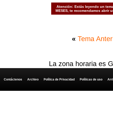
Atención: Estás leyendo un tema
MESES, te recomendamos abrir un
«
Tema Anter
La zona horaria es G
Contáctenos
-
Archivo
-
Política de Privacidad
-
Políticas de uso
-
Arr