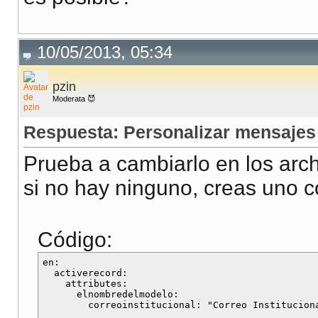
10/05/2013, 05:34
pzin
Moderata 😈
Respuesta: Personalizar mensajes 
Prueba a cambiarlo en los archi
si no hay ninguno, creas uno 
Código:
en:

  activerecord:

    attributes:

      elnombredelmodelo:
