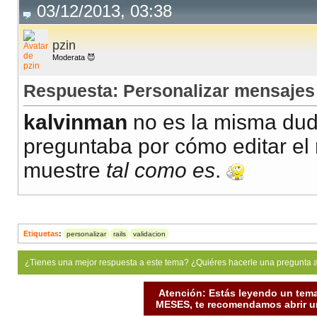
03/12/2013, 03:38
pzin
Moderata 😈
Respuesta: Personalizar mensajes 
kalvinman
no es la misma duda
preguntaba por cómo editar el 
muestre
tal como es
.
Etiquetas
:
personalizar
rails
validacion
¿Tienes una mejor respuesta a este tema? ¿Quiéres hacerle una pregunta 
Atención: Estás leyendo un tema
MESES, te recomendamos abrir un