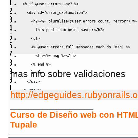
<%
if
@user
.
errors
.
any
? 
%>
  <div id="error_explanation">
    <h2>
<%
= pluralize
(
@user.
errors
.
count
, 
"error"
)
%>
      this post from being saved:</h2>
    <ul>
<%
@user
.
errors
.
full_messages
.
each
do
|
msg
|
%>
      <li>
<%
= msg 
%>
</li>
<%
end
%>
mas info sobre validaciones
    </ul>
  </div>
<%
end
%>
http://edgeguides.rubyonrails.or
__________________
Curso de Diseño web con HTML
Tupale