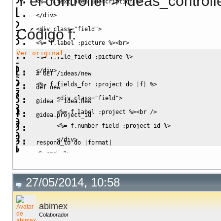
Y el controller > ideas_controll
<%
= f.
text_area
:description
%>
</div>
<div class="field">
Código f:
<%
= f.
label
:picture
%>
<br>
Ver original
<%
= f.
file_field
:picture
%>
</div>
<%
= f.
fields_for
:project
do
|
f
|
%>
      <div class="field">
<%
= f.
label
:project
%>
<br />
<%
= f.
number_field
:project_id
%>
      </div>
<%
end
-%>
<div class="actions">
27/05/2014, 10:58
<%
= f.
submit
%>
</div>
end
abimex
<%
end
%>
Colaborador