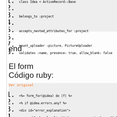
class
 Idea 
<
ActiveRecord::Base
belongs_to 
:project
accepts_nested_attributes_for 
:project
mount_uploader 
:picture
, PictureUploader
end
validates 
:name
, presence: 
true
, allow_blank: 
false
El form
Código ruby:
Ver original
<%
= form_for
(
@idea
)
do
|
f
|
%>
<%
if
@idea
.
errors
.
any
? 
%>
<div id="error_explanation">