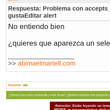
Respuesta: Problema con accepts_
gustaEditar alert
No entiendo bien
¿quieres que aparezca un selec
__________________
>>
abimaelmartell.com
Etiquetas
:
rails
¿Tienes una mejor respuesta a este tema? ¿Quiéres hacerle una pregunta 
Atención: Estás leyendo un tema
MESES, te recomendamos abrir un