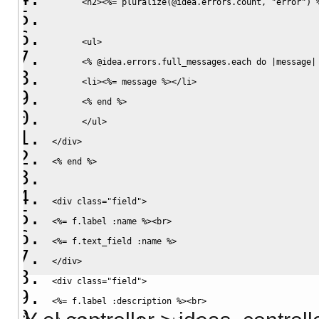
      <h2>
<%
= pluralize
(
@idea.
errors
.
count
, 
"error"
)
      <ul>
<%
@idea
.
errors
.
full_messages
.
each
do
|
message
|
      <li>
<%
= message 
%>
</li>
<%
end
%>
      </ul>
</div>
<%
end
%>
<div class="field">
<%
= f.
label
:name
%>
<br>
<%
= f.
text_field
:name
%>
</div>
<div class="field">
<%
= f.
label
:description
%>
<br>