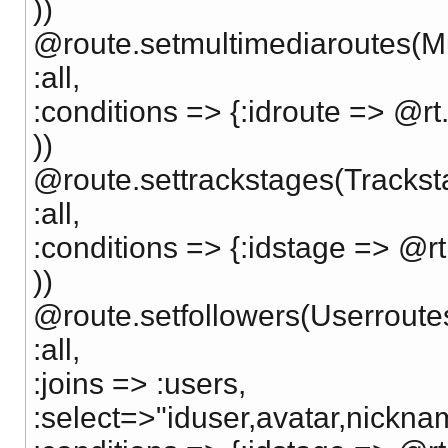
))
@route.setmultimediaroutes(Mu
:all,
:conditions => {:idroute => @rt.
))
@route.settrackstages(Trackst
:all,
:conditions => {:idstage => @rt
))
@route.setfollowers(Userroutes
:all,
:joins => :users,
:select=>"iduser,avatar,nickna