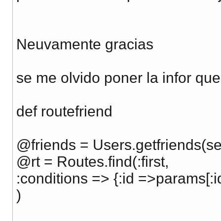
Neuvamente gracias
se me olvido poner la infor que
def routefriend
@friends = Users.getfriends(se
@rt = Routes.find(:first,
:conditions => {:id =>params[:i
)