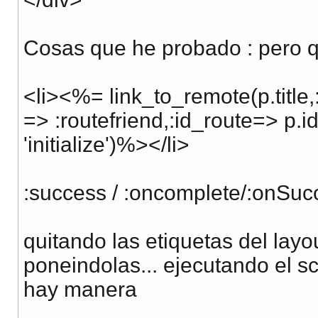
Cosas que he probado : pero 
<li><%= link_to_remote(p.title,
=> :routefriend,:id_route=> p.i
'initialize')%></li>
:success / :oncomplete/:onSucc
quitando las etiquetas del layou
poneindolas... ejecutando el sc
hay manera