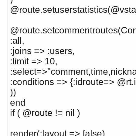
@route.setuserstatistics(@vstat
@route.setcommentroutes(Com
:all,
:joins => :users,
:limit => 10,
:select=>"comment,time,nickn
:conditions => {:idroute=> @rt.i
))
end
if ( @route != nil )
render(:layout => false)