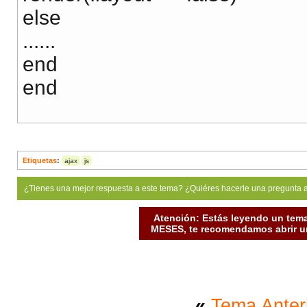
else
......
end
end
Etiquetas
:
ajax
js
¿Tienes una mejor respuesta a este tema? ¿Quiéres hacerle una pregunta 
Atención: Estás leyendo un tema
MESES, te recomendamos abrir un
«
Tema Anter