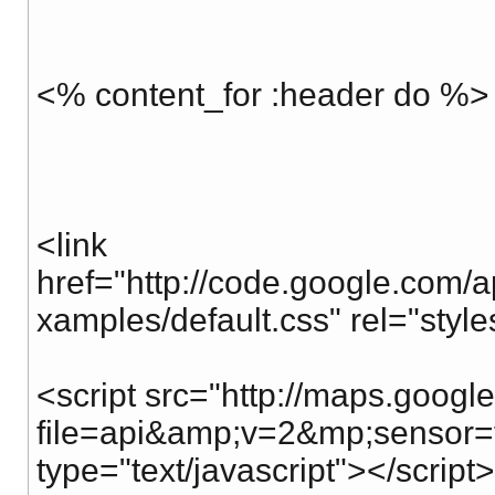
<% content_for :header do %>
<link
href="http://code.google.com/
xamples/default.css" rel="style
<script src="http://maps.goog
file=api&amp;v=2&mp;sensor=f
type="text/javascript"></script>