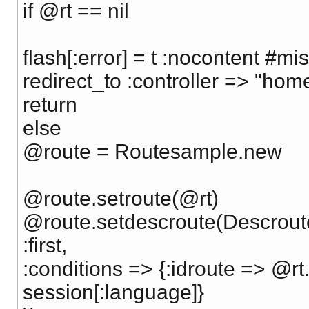
if @rt == nil
flash[:error] = t :nocontent #mi
redirect_to :controller => "home
return
else
@route = Routesample.new
@route.setroute(@rt)
@route.setdescroute(Descroute
:first,
:conditions => {:idroute => @rt
session[:language]}