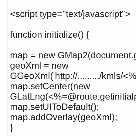
<script type="text/javascript">
function initialize() {
map = new GMap2(document.g
geoXml = new
GGeoXml('http://........./kmls/<
map.setCenter(new
GLatLng(<%
=@route.getinitia
map.setUIToDefault();
map.addOverlay(geoXml);
}