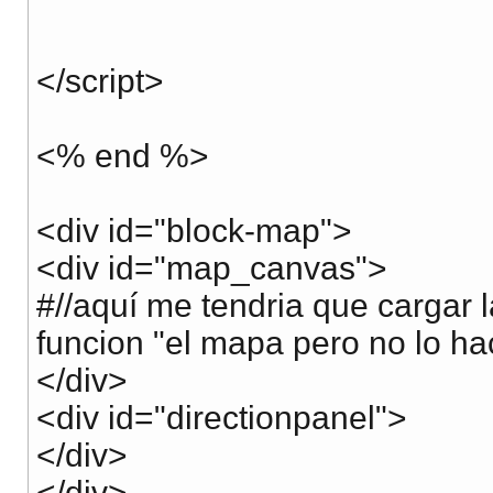
</script>
<% end %>
<div id="block-map">
<div id="map_canvas">
#//aquí me tendria que cargar l
funcion "el mapa pero no lo ha
</div>
<div id="directionpanel">
</div>
</div>