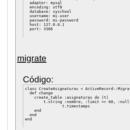
  adapter: mysql

  encoding: utf8

  database: syschool

  username: mi-user

  password: mi-password

  host: 127.0.0.1

migrate
Código:
class CreateAsignaturas < ActiveRecord::Migrat
  def change

    create_table :asignaturas do |t|

    	t.string :nombre, :limit => 60, :null => false

		t.timestamps

    end

  end
