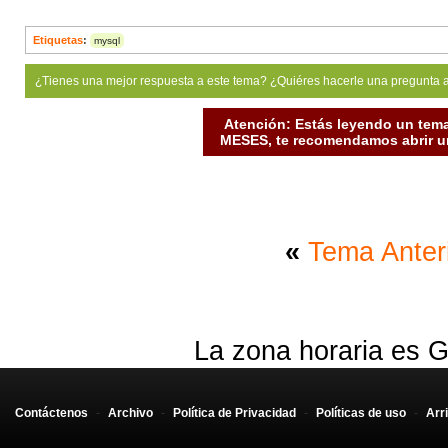
Etiquetas
:
mysql
¿Tienes una mejor respuesta a este tema? ¿Quiéres hacerle una pregunta 
Atención: Estás leyendo un tema
MESES, te recomendamos abrir un
«
Tema Anter
La zona horaria es G
Contáctenos
-
Archivo
-
Política de Privacidad
-
Políticas de uso
-
Arr