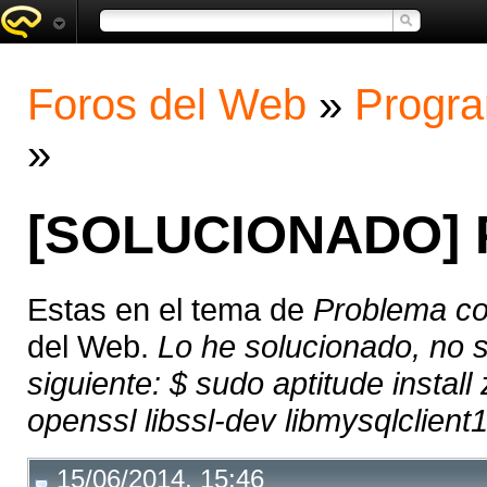
Foros del Web
»
Progra
»
[SOLUCIONADO] 
Estas en el tema de
Problema c
del Web.
Lo he solucionado, no s
siguiente: $ sudo aptitude install
openssl libssl-dev libmysqlclient1
15/06/2014, 15:46