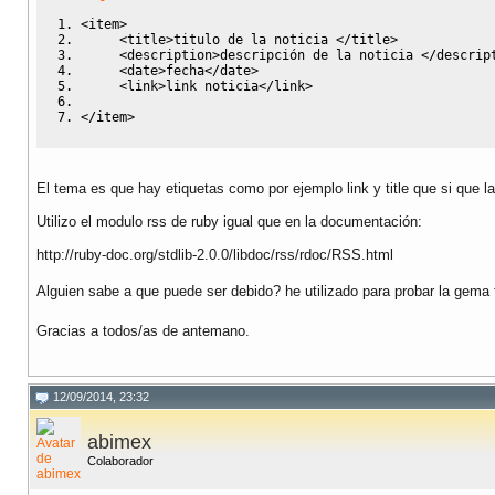
<item
>
<title
>
titulo de la noticia 
</title
>
<description
>
descripción de la noticia 
</descrip
<date
>
fecha
</date
>
<link
>
link noticia
</link
>
</item
>
El tema es que hay etiquetas como por ejemplo link y title que si que la
Utilizo el modulo rss de ruby igual que en la documentación:
http://ruby-doc.org/stdlib-2.0.0/libdoc/rss/rdoc/RSS.html
Alguien sabe a que puede ser debido? he utilizado para probar la gem
Gracias a todos/as de antemano.
12/09/2014, 23:32
abimex
Colaborador