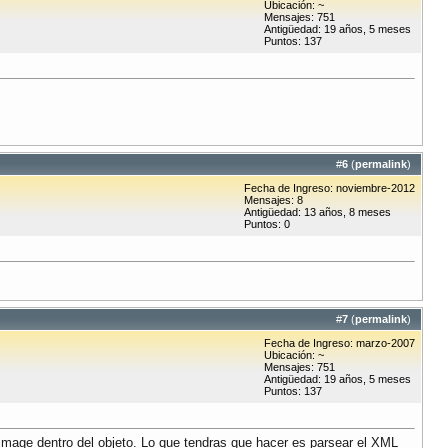
Ubicación: ~
Mensajes: 751
Antigüedad: 19 años, 5 meses
Puntos: 137
#
6
(
permalink
)
Fecha de Ingreso: noviembre-2012
Mensajes: 8
Antigüedad: 13 años, 8 meses
Puntos: 0
#
7
(
permalink
)
Fecha de Ingreso: marzo-2007
Ubicación: ~
Mensajes: 751
Antigüedad: 19 años, 5 meses
Puntos: 137
 image dentro del objeto. Lo que tendras que hacer es parsear el XML