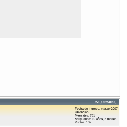
#
2
(
permalink
)
Fecha de Ingreso: marzo-2007
Ubicación: ~
Mensajes: 751
Antigüedad: 19 años, 5 meses
Puntos: 137