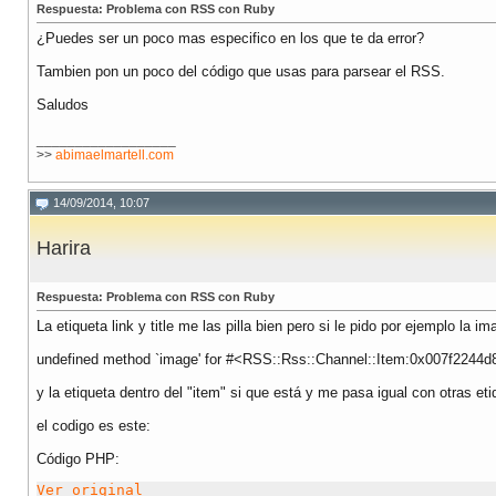
Respuesta: Problema con RSS con Ruby
¿Puedes ser un poco mas especifico en los que te da error?
Tambien pon un poco del código que usas para parsear el RSS.
Saludos
__________________
>>
abimaelmartell.com
14/09/2014, 10:07
Harira
Respuesta: Problema con RSS con Ruby
La etiqueta link y title me las pilla bien pero si le pido por ejemplo la 
undefined method `image' for #<RSS::Rss::Channel::Item:0x007f2244d
y la etiqueta dentro del "item" si que está y me pasa igual con otras eti
el codigo es este:
Código PHP:
Ver original