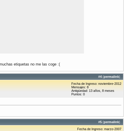
 muchas etiquetas no me las coge :(
#
4
(
permalink
)
Fecha de Ingreso: noviembre-2012
Mensajes: 8
Antigüedad: 13 años, 8 meses
Puntos: 0
#
5
(
permalink
)
Fecha de Ingreso: marzo-2007