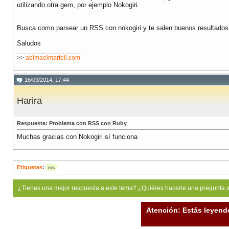
utilizando otra gem, por ejemplo Nokogiri.
Busca como parsear un RSS con nokogiri y te salen buenos resultados
Saludos
__________________
>>
abimaelmartell.com
16/09/2014, 17:44
Harira
Respuesta: Problema con RSS con Ruby
Muchas gracias con Nokogiri sí funciona
Etiquetas
:
rss
¿Tienes una mejor respuesta a este tema? ¿Quiéres hacerle una pregunta 
Atención: Estás leyend