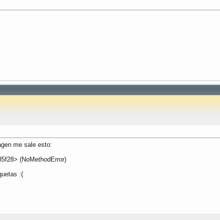
imagen me sale esto:
85f28> (NoMethodError)
quetas :(