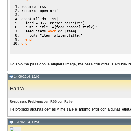
require
'rss'
require
'open-uri'
open
(
url
)
do
|
rss
|
  feed 
=
 RSS
::
Parser
.
parse
(
rss
)
  puts 
"Title: #{feed.channel.title}"
  feed
.
items
.
each
do
|
item
|
    puts 
"Item: #{item.title}"
end
end
No solo me pasa con la etiqueta image, me pasa con otras. Pero hay rs
14/09/2014, 12:01
Harira
Respuesta: Problema con RSS con Ruby
He probado algunas gemas y me sale el mismo error con algunas etique
15/09/2014, 17:54