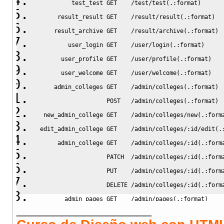
          test_test GET    
/
test
/
test
(
.:
format
)
      
      result_result GET    
/
result
/
result
(
.:
format
)
  
     result_archive GET    
/
result
/
archive
(
.:
format
)
 
         user_login GET    
/
user
/
login
(
.:
format
)
     
       user_profile GET    
/
user
/
profile
(
.:
format
)
   
       user_welcome GET    
/
user
/
welcome
(
.:
format
)
   
     admin_colleges GET    
/
admin
/
colleges
(
.:
format
)
 
                    POST   
/
admin
/
colleges
(
.:
format
)
 
  new_admin_college GET    
/
admin
/
colleges
/
new
(
.:
form
 edit_admin_college GET    
/
admin
/
colleges
/
:id
/
edit
(
.
      admin_college GET    
/
admin
/
colleges
/
:id
(
.:
form
                    PATCH  
/
admin
/
colleges
/
:id
(
.:
form
                    PUT    
/
admin
/
colleges
/
:id
(
.:
form
                    DELETE 
/
admin
/
colleges
/
:id
(
.:
form
        admin_pages GET    
/
admin
/
pages
(
.:
format
)
    
__________________
                    POST   
/
admin
/
pages
(
.:
format
)
    