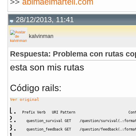
>>
abimaelmartell.com
28/12/2013, 11:41
kalvinman
Respuesta: Problema con rutas copi
esta son mis rutas
Código rails:
Ver original
Prefix Verb   
URI
 Pattern                         Con
  question_survival GET    
/
question
/
survival
(
.:
forma
  question_feedback GET    
/
question
/
feedback
(
.:
forma