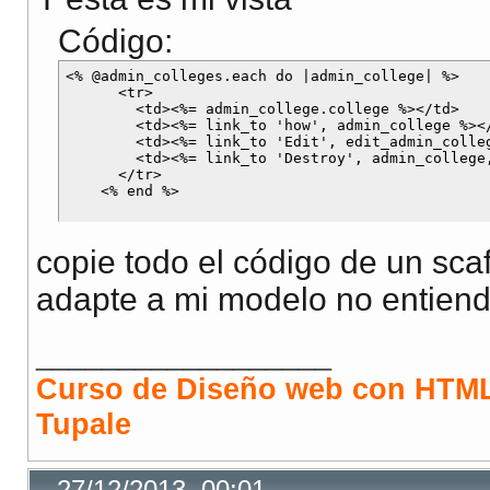
Código:
<% @admin_colleges.each do |admin_college| %>

      <tr>

        <td><%= admin_college.college %></td>

        <td><%= link_to 'how', admin_college %></
        <td><%= link_to 'Edit', edit_admin_colleg
        <td><%= link_to 'Destroy', admin_college
      </tr>

copie todo el código de un sca
adapte a mi modelo no entiend
__________________
Curso de Diseño web con HTML
Tupale
27/12/2013, 00:01