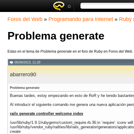
Foros del Web
»
Programando para Internet
»
Ruby
Problema generate
Estas en el tema de
Problema generate
en el foro de Ruby en Foros del Web.
05/09/2013, 11:29
abarrero90
Problema generate
Buenas tardes, estoy empezando en esto de RoR y he tenido bastantes
Al introducir el siguiente comando me genera una nueva aplicación per
rails generate controller welcome index
/usr/lib/ruby/1.9.1/rubygems/custom_require.rb:36:in `require': iconv wil
/usr/lib/ruby/vendor_ruby/railties/lib/rails_generator/generators/applic
create