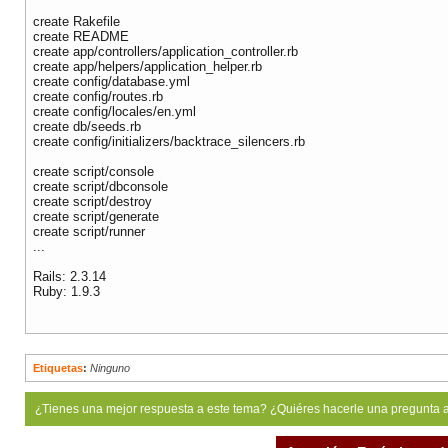
create Rakefile
create README
create app/controllers/application_controller.rb
create app/helpers/application_helper.rb
create config/database.yml
create config/routes.rb
create config/locales/en.yml
create db/seeds.rb
create config/initializers/backtrace_silencers.rb
create script/console
create script/dbconsole
create script/destroy
create script/generate
create script/runner
...
Rails: 2.3.14
Ruby: 1.9.3
Etiquetas
:
Ninguno
¿Tienes una mejor respuesta a este tema? ¿Quiéres hacerle una pregunta 