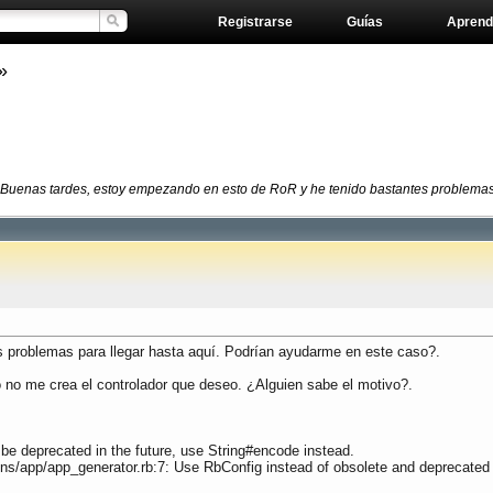
Registrarse
Guías
Aprend
»
Buenas tardes, estoy empezando en esto de RoR y he tenido bastantes problemas pa
 problemas para llegar hasta aquí. Podrían ayudarme en este caso?.
o no me crea el controlador que deseo. ¿Alguien sabe el motivo?.
l be deprecated in the future, use String#encode instead.
ations/app/app_generator.rb:7: Use RbConfig instead of obsolete and deprecated