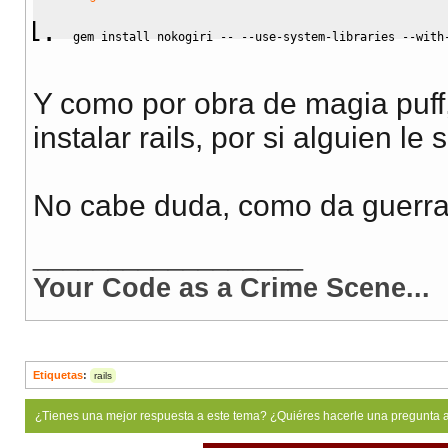
gem install nokogiri 
--
--
use
-
system
-
libraries 
--
with
Y como por obra de magia puff, 
instalar rails, por si alguien le s
No cabe duda, como da guerra l
__________________
Your Code as a Crime Scene...
Etiquetas
:
rails
¿Tienes una mejor respuesta a este tema? ¿Quiéres hacerle una pregunta 