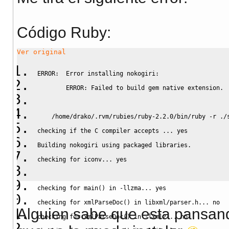
Código Ruby:
Ver original
ERROR:  Error installing nokogiri:
        ERROR: Failed to build gem native extension.
/
home
/
drako
/
.
rvm
/
rubies
/
ruby
-
2.2.0
/
bin
/
ruby 
-
r .
/
checking 
if
 the C compiler accepts ... 
yes
Building nokogiri using packaged libraries.
checking
for
 iconv... 
yes
checking 
for
 main
(
)
in
-
llzma... 
yes
checking 
for
 xmlParseDoc
(
)
in
 libxml
/
parser.
h
... 
no
Alguien sabe que esta pansand
checking 
for
 xmlParseDoc
(
)
in
-
lxml2... 
no