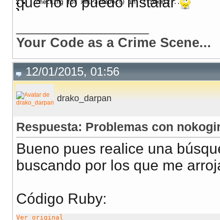
que no lo puedo instalar
checking 
for
 xmlParseDoc
(
)
in
-
llibxml2... 
no
-----
__________________
libxml2 is missing.  
Please
 locate mkmf.
log
 to invest
Your Code as a Crime Scene...
12/01/2015, 01:56
drako_darpan
Respuesta: Problemas con nokogir
Bueno pues realice una búsque
buscando por los que me arroj
Código Ruby:
Ver original