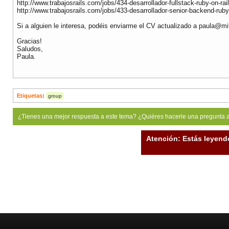
http://www.trabajosrails.com/jobs/434-desarrollador-fullstack-ruby-on-rai
http://www.trabajosrails.com/jobs/433-desarrollador-senior-backend-ruby-
Si a alguien le interesa, podéis enviarme el CV actualizado a
paula@mi
Gracias!
Saludos,
Paula.
Etiquetas
:
group
¿Tienes una mejor respuesta a este tema? ¿Quiéres hacerle una pregunta 
Atención: Estás leyend