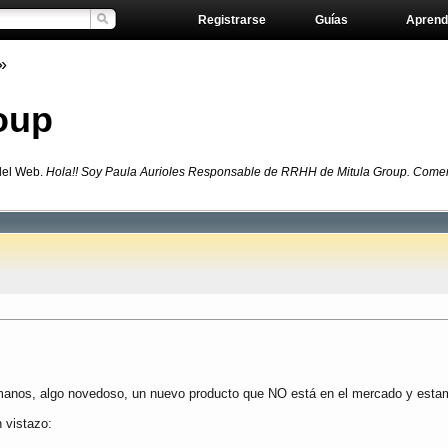
Registrarse
Guías
Aprend
»
oup
del Web.
Hola!! Soy Paula Aurioles Responsable de RRHH de Mitula Group. Coment
 manos, algo novedoso, un nuevo producto que NO está en el mercado y est
 vistazo: