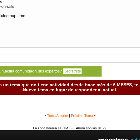
ls
on-rails
tulagroup.com
a nuestra comunidad y sus expertos?
Registrate
o un tema que no tiene actividad desde hace más de 6 MESES, t
Nuevo tema en lugar de responder al actual.
«
Tema Anterior
|
Próximo Tema
»
La zona horaria es GMT -6. Ahora son las 01:22.