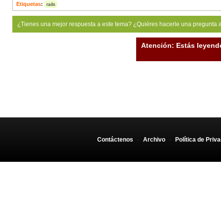
Etiquetas
:
rails
¿Tienes una mejor respuesta a este tema? ¿Quiéres hacerle una pregunta 
Atención: Estás leyend
Contáctenos
-
Archivo
-
Política de Priv