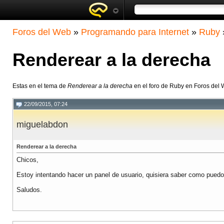
Foros del Web
»
Programando para Internet
»
Ruby
Renderear a la derecha
Estas en el tema de
Renderear a la derecha
en el foro de Ruby en Foros del
22/09/2015, 07:24
miguelabdon
Renderear a la derecha
Chicos,
Estoy intentando hacer un panel de usuario, quisiera saber como puedo 
Saludos.