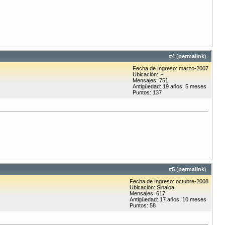
#
4
(
permalink
)
Fecha de Ingreso: marzo-2007
Ubicación: ~
Mensajes: 751
Antigüedad: 19 años, 5 meses
Puntos: 137
#
5
(
permalink
)
Fecha de Ingreso: octubre-2008
Ubicación: Sinaloa
Mensajes: 617
Antigüedad: 17 años, 10 meses
Puntos: 58