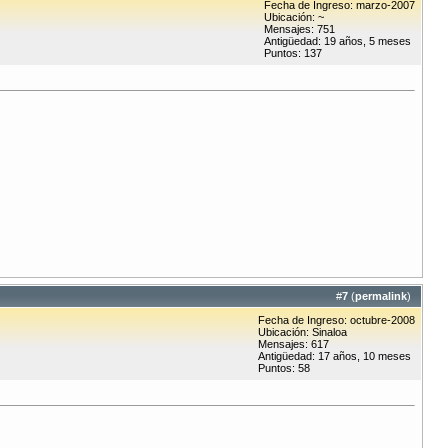
Fecha de Ingreso: marzo-2007
Ubicación: ~
Mensajes: 751
Antigüedad: 19 años, 5 meses
Puntos: 137
#
7
(
permalink
)
Fecha de Ingreso: octubre-2008
Ubicación: Sinaloa
Mensajes: 617
Antigüedad: 17 años, 10 meses
Puntos: 58