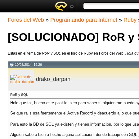
Foros del Web
»
Programando para Internet
»
Ruby
[SOLUCIONADO] RoR y
Estas en el tema de
RoR y SQL
en el foro de Ruby en Foros del Web.
Hola que
10/03/2014, 19:26
drako_darpan
RoR y SQL
Hola que tal, bueno este post lo inico para saber si alguien me puede a
Se que rails usa fuertemente el Active Record y deacuerdo a lo que pu
Para esto la BD de SQL ya existen y tienen información, por lo que usa
Alguien sabe o bien a hecho alguna aplicación, donde trabaje con SQL