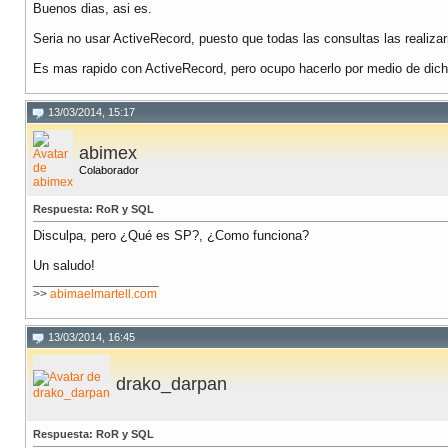
Buenos dias, asi es.
Seria no usar ActiveRecord, puesto que todas las consultas las realizar
Es mas rapido con ActiveRecord, pero ocupo hacerlo por medio de dic
13/03/2014, 15:17
abimex
Colaborador
Respuesta: RoR y SQL
Disculpa, pero ¿Qué es SP?, ¿Como funciona?
Un saludo!
__________________
>>
abimaelmartell.com
13/03/2014, 16:45
drako_darpan
Respuesta: RoR y SQL