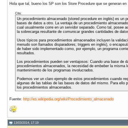
Hola que tal, bueno los SP son los Store Procedure que se generan en
Cita:
Un procedimiento almacenado (stored procedure en inglés) es un p
bases de datos a otro. La ventaja de un procedimiento almacenado 
cual usualmente corre en un servidor separado. Como tal, posee ac
la sobrecarga resultante de comunicar grandes cantidades de datos
Usos típicos para procedimientos almacenados incluyen la validaci
menudo son llamados disparadores; triggers en inglés), o encapsu
de haber sido implementado como, por ejemplo, un programa corrie
resultados.
Los procedimientos pueden ser ventajosos: Cuando una base de dato
procedimientos almacenados, la necesidad de embeber la misma lógi
mantenimiento de los programas involucrados.
Podemos ver un claro ejemplo de estos procedimientos cuando requ
algunas de las tablas de las bases de datos del mismo. Para ello 
los procedimientos almacenados.
Fuente:
http://es.wikipedia.org/wiki/Procedimiento_almacenado
13/03/2014, 17:19