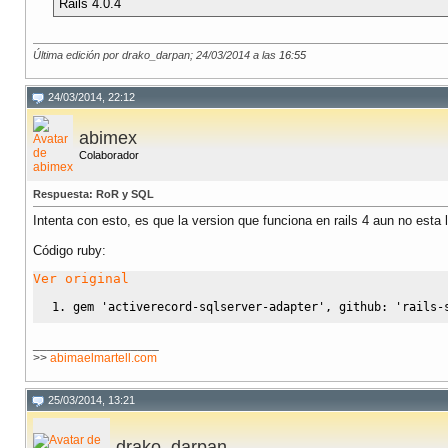
Rails 4.0.4
Última edición por drako_darpan; 24/03/2014 a las
16:55
24/03/2014, 22:12
abimex
Colaborador
Respuesta: RoR y SQL
Intenta con esto, es que la version que funciona en rails 4 aun no esta
Código ruby:
Ver original
gem 
'activerecord-sqlserver-adapter'
, github: 
'rails-
__________________
>>
abimaelmartell.com
25/03/2014, 13:21
drako_darpan