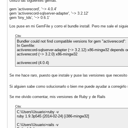
Utilizo las siguientes gemas:
gem 'activerecord', '~> 4.0.4'
gem 'activerecord-sqlserver-adapter', '~> 3.2.12'
gem 'tiny_tds', '~> 0.6.1'
Los puse en mi GemFile y corro el bundle install. Pero me sale el siguie
Cita:
Bundler could not find compatible versions for gem "activerecord":
In Gemfile:
activerecord-sqlserver-adapter (~> 3.2.12) x86-mingw32 depends o
activerecord (~> 3.2.0) x86-mingw32
activerecord (4.0.4)
Se me hace raro, puesto que instale y puse las versiones que necesit
Si alguien sabe como solucionarlo o bien me puede ayudar a corregirlo
Se me olvido comentar, mis versiones de Ruby y de Rails
Cita:
C:\Users\Usuario>ruby -v
ruby 1.9.3p545 (2014-02-24) [i386-mingw32]
C:\Users\Usuario>rails -v