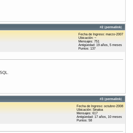
#
2
(
permalink
)
Fecha de Ingreso: marzo-2007
Ubicación: ~
Mensajes: 751
Antigüedad: 19 años, 5 meses
Puntos: 137
 SQL.
#
3
(
permalink
)
Fecha de Ingreso: octubre-2008
Ubicación: Sinaloa
Mensajes: 617
Antigüedad: 17 años, 10 meses
Puntos: 58