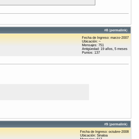
#
8
(
permalink
)
Fecha de Ingreso: marzo-2007
Ubicación: ~
Mensajes: 751
Antigüedad: 19 años, 5 meses
Puntos: 137
#
9
(
permalink
)
Fecha de Ingreso: octubre-2008
Ubicación: Sinaloa