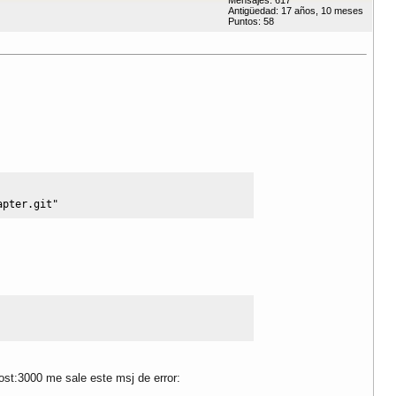
Mensajes: 617
Antigüedad: 17 años, 10 meses
Puntos: 58
apter.git"
host:3000 me sale este msj de error: