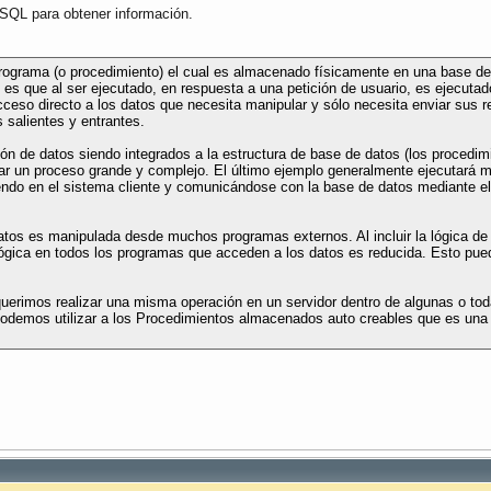
 SQL para obtener información.
rograma (o procedimiento) el cual es almacenado físicamente en una base de
es que al ser ejecutado, en respuesta a una petición de usuario, es ejecutad
ceso directo a los datos que necesita manipular y sólo necesita enviar sus r
 salientes y entrantes.
ón de datos siendo integrados a la estructura de base de datos (los procedim
lar un proceso grande y complejo. El último ejemplo generalmente ejecutar
ndo en el sistema cliente y comunicándose con la base de datos mediante e
s es manipulada desde muchos programas externos. Al incluir la lógica de la
ca en todos los programas que acceden a los datos es reducida. Esto puede s
erimos realizar una misma operación en un servidor dentro de algunas o toda
podemos utilizar a los Procedimientos almacenados auto creables que es una