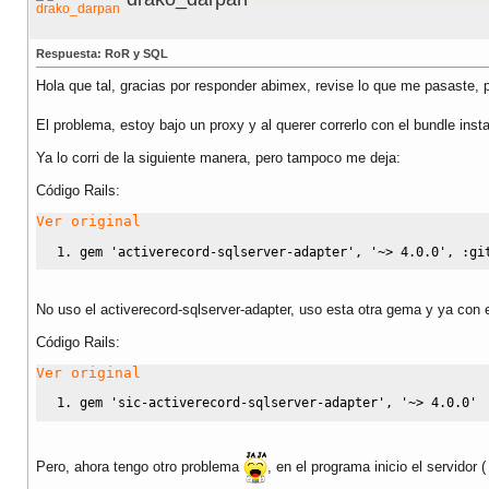
Respuesta: RoR y SQL
Hola que tal, gracias por responder abimex, revise lo que me pasaste,
El problema, estoy bajo un proxy y al querer correrlo con el bundle inst
Ya lo corri de la siguiente manera, pero tampoco me deja:
Código Rails:
Ver original
gem 
'activerecord-sqlserver-adapter'
, 
'~> 4.0.0'
, 
:gi
No uso el activerecord-sqlserver-adapter, uso esta otra gema y ya con e
Código Rails:
Ver original
gem 
'sic-activerecord-sqlserver-adapter'
, 
'~> 4.0.0'
Pero, ahora tengo otro problema
, en el programa inicio el servidor