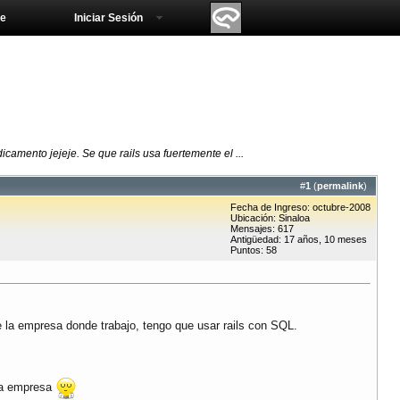
e
Iniciar Sesión
camento jejeje. Se que rails usa fuertemente el ...
#
1
(
permalink
)
Fecha de Ingreso: octubre-2008
Ubicación: Sinaloa
Mensajes: 617
Antigüedad: 17 años, 10 meses
Puntos: 58
e la empresa donde trabajo, tengo que usar rails con SQL.
 la empresa