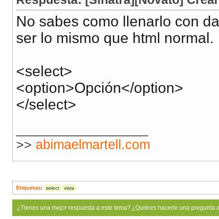
No sabes como llenarlo con da
ser lo mismo que html normal.
<select>
<option>Opción</option>
</select>
__________________
>>
abimaelmartell.com
Etiquetas
:
select
vista
¿Tienes una mejor respuesta a este tema? ¿Quiéres hacerle una pregunta 