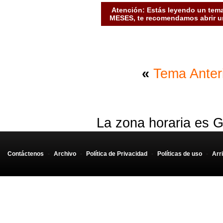
Atención: Estás leyendo un tema
MESES, te recomendamos abrir un
«
Tema Anter
La zona horaria es G
Contáctenos
-
Archivo
-
Política de Privacidad
-
Políticas de uso
-
Arr