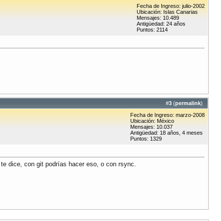
Fecha de Ingreso: julio-2002
Ubicación: Islas Canarias
Mensajes: 10.489
Antigüedad: 24 años
Puntos: 2114
#
3
(
permalink
)
Fecha de Ingreso: marzo-2008
Ubicación: México
Mensajes: 10.037
Antigüedad: 18 años, 4 meses
Puntos: 1329
e dice, con git podrías hacer eso, o con rsync.