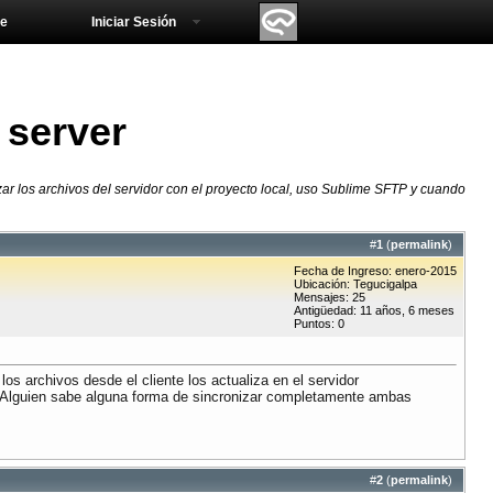
e
Iniciar Sesión
 server
ar los archivos del servidor con el proyecto local, uso Sublime SFTP y cuando
#
1
(
permalink
)
Fecha de Ingreso: enero-2015
Ubicación: Tegucigalpa
Mensajes: 25
Antigüedad: 11 años, 6 meses
Puntos: 0
s archivos desde el cliente los actualiza en el servidor
e. ¿Alguien sabe alguna forma de sincronizar completamente ambas
#
2
(
permalink
)