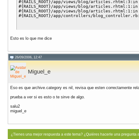
#{RAILS_ROOT}/app/views/blog/articles.rhtml:3:in 
#{RAILS_ROOT}/app/views/blog/articles.rhtml:1:in 
#{RAILS_ROOT}/app/views/blog/articles.rhtml:1:in 
Esto es lo que me dice
26/09/2006, 12:47
Miguel_e
Eso es que archive.category es nil, revisa que esten correctamente re
prueba a ver si es esto o te sirve de algo.
salu2
miguel_e
¿Tienes una mejor respuesta a este tema? ¿Quiéres hacerle una pregunta 