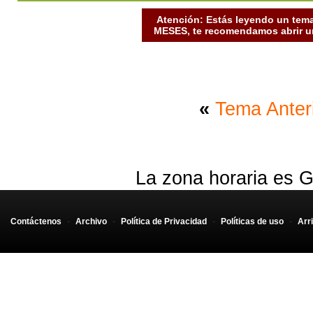
Atención: Estás leyendo un tema
MESES, te recomendamos abrir un
«
Tema Anter
La zona horaria es G
Contáctenos
-
Archivo
-
Política de Privacidad
-
Políticas de uso
-
Arr