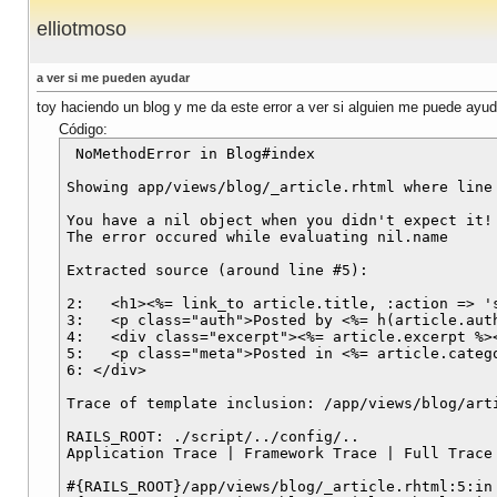
elliotmoso
a ver si me pueden ayudar
toy haciendo un blog y me da este error a ver si alguien me puede ayud
Código:
 NoMethodError in Blog#index

Showing app/views/blog/_article.rhtml where line 
You have a nil object when you didn't expect it!

The error occured while evaluating nil.name

Extracted source (around line #5):

2:   <h1><%= link_to article.title, :action => 's
3:   <p class="auth">Posted by <%= h(article.aut
4:   <div class="excerpt"><%= article.excerpt %><
5:   <p class="meta">Posted in <%= article.categ
6: </div>

Trace of template inclusion: /app/views/blog/arti
RAILS_ROOT: ./script/../config/..

Application Trace | Framework Trace | Full Trace

#{RAILS_ROOT}/app/views/blog/_article.rhtml:5:in 