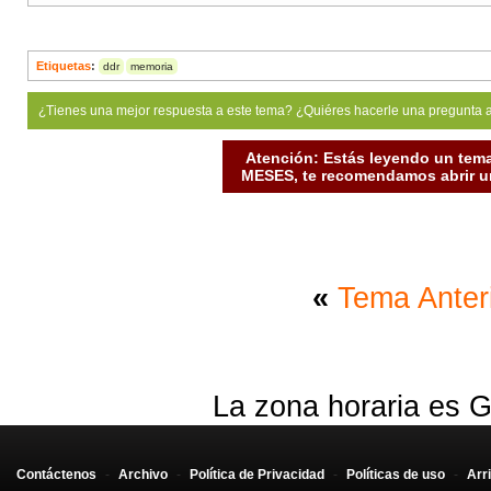
Etiquetas
:
ddr
memoria
¿Tienes una mejor respuesta a este tema? ¿Quiéres hacerle una pregunta 
Atención: Estás leyendo un tema
MESES, te recomendamos abrir un
«
Tema Anter
La zona horaria es G
Contáctenos
-
Archivo
-
Política de Privacidad
-
Políticas de uso
-
Arr