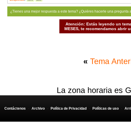
¿Tienes una mejor respuesta a este tema? ¿Quiéres hacerle una pregunta 
Atención: Estás leyendo un tema
MESES, te recomendamos abrir un
«
Tema Anter
La zona horaria es G
Contáctenos
-
Archivo
-
Política de Privacidad
-
Políticas de uso
-
Arr