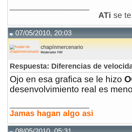
__________________
ATi
se te
07/05/2010, 20:03
chapínmercenario
Moderador HW
Respuesta: Diferencias de veloci
Ojo en esa grafica se le hizo
O
desenvolvimiento real es menor
__________________
Jamas hagan algo asi
08/05/2010, 05:31