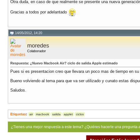
Otra duda, en caso de que realmente se presente una nueva generación
Gracias a todos por adelantado
14/05/2012, 14:20
moredes
Colaborador
Respuesta: ¿Nuevo Macbook Air? ciclo de salida Apple estimado
Pues si es presentacion creo que llevara un poco mas de tiempo en su 
Bueno volviendo al tema para que va ser utilizado y cunato estas dispu
Saludos.
Etiquetas
:
air
macbook
salida
applet
ciclos
¿Tienes una mejor respuesta a este tema? ¿Quiéres hacerle una pregunta 