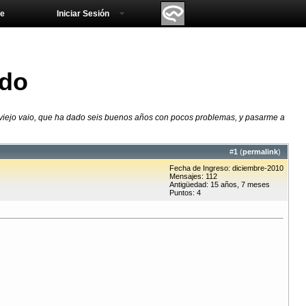
e
Iniciar Sesión
ado
 viejo vaio, que ha dado seis buenos años con pocos problemas, y pasarme a
#
1
(
permalink
)
Fecha de Ingreso: diciembre-2010
Mensajes: 112
Antigüedad: 15 años, 7 meses
Puntos: 4