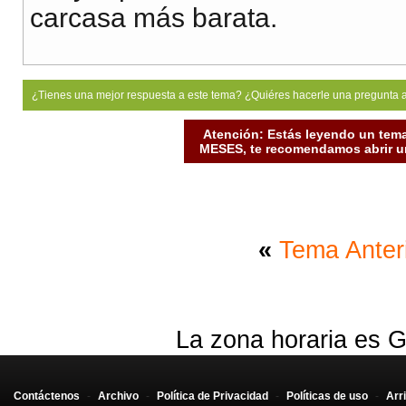
carcasa más barata.
¿Tienes una mejor respuesta a este tema? ¿Quiéres hacerle una pregunta 
Atención: Estás leyendo un tema
MESES, te recomendamos abrir un
«
Tema Anter
La zona horaria es G
Contáctenos
-
Archivo
-
Política de Privacidad
-
Políticas de uso
-
Arr