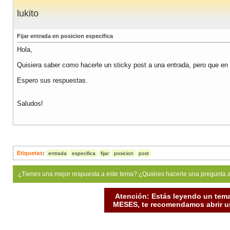
lukito
Fijar entrada en posicion especifica
Hola,
Quisiera saber como hacerle un sticky post a una entrada, pero que en ve
Espero sus respuestas.
Saludos!
Etiquetas
:
entrada
especifica
fijar
posicion
post
¿Tienes una mejor respuesta a este tema? ¿Quiéres hacerle una pregunta 
Atención: Estás leyendo un tema
MESES, te recomendamos abrir un