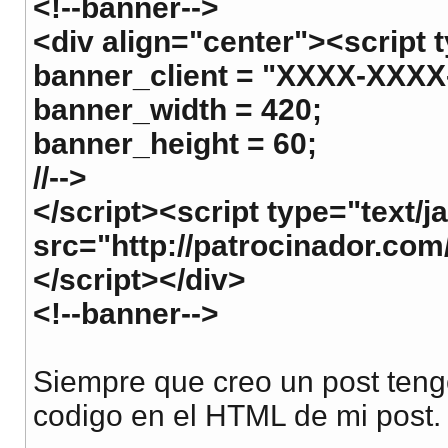
<!--banner-->
<div align="center"><script t
banner_client = "XXXX-XXXX
banner_width = 420;
banner_height = 60;
//-->
</script><script type="text/j
src="http://patrocinador.com
</script></div>
<!--banner-->
Siempre que creo un post teng
codigo en el HTML de mi post.