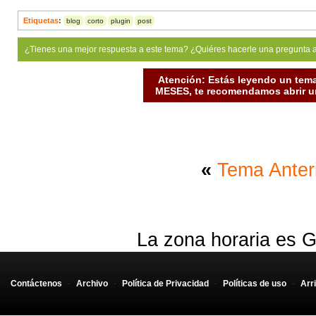
Etiquetas
:
blog
corto
plugin
post
¿Tienes una mejor respuesta a este tema? ¿Quiéres hacerle una pregunta 
Atención: Estás leyendo un tema
MESES, te recomendamos abrir un
«
Tema Anter
La zona horaria es G
Contáctenos
-
Archivo
-
Política de Privacidad
-
Políticas de uso
-
Arr