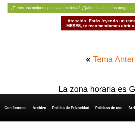
¿Tienes una mejor respuesta a este tema? ¿Quiéres hacerle una pregunta 
Atención: Estás leyendo un tema
MESES, te recomendamos abrir un
«
Tema Anter
La zona horaria es G
Contáctenos
-
Archivo
-
Política de Privacidad
-
Políticas de uso
-
Arr