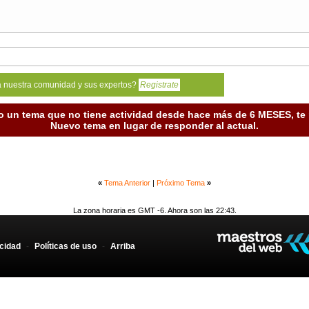
a nuestra comunidad y sus expertos?
Registrate
o un tema que no tiene actividad desde hace más de 6 MESES, t
Nuevo tema en lugar de responder al actual.
«
Tema Anterior
|
Próximo Tema
»
La zona horaria es GMT -6. Ahora son las 22:43.
acidad
-
Políticas de uso
-
Arriba