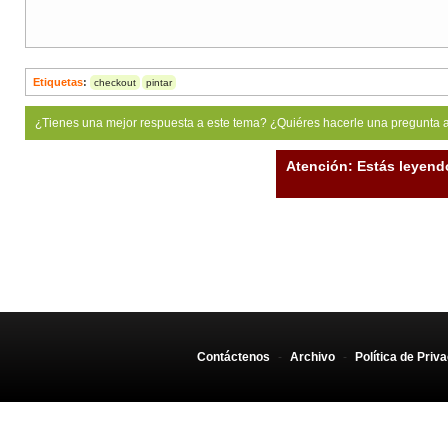
Etiquetas
:
checkout
pintar
¿Tienes una mejor respuesta a este tema? ¿Quiéres hacerle una pregunta 
Atención: Estás leyend
Contáctenos
-
Archivo
-
Política de Priv