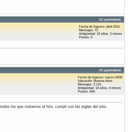
#
2
(
permalink
)
Fecha de Ingreso: abril-2011
Mensajes: 72
Antigüedad: 15 años, 3 meses
Puntos: 4
#
3
(
permalink
)
Fecha de Ingreso: marzo-2008
Ubicación: Buenos Aires
Mensajes: 3.141
Antigüedad: 18 años, 4 meses
Puntos: 656
odos los que visitamos el foro, cumplí con las reglas del sitio.