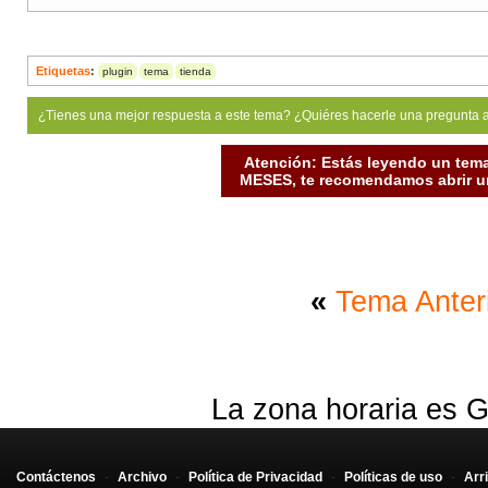
Etiquetas
:
plugin
tema
tienda
¿Tienes una mejor respuesta a este tema? ¿Quiéres hacerle una pregunta 
Atención: Estás leyendo un tema
MESES, te recomendamos abrir un
«
Tema Anter
La zona horaria es G
Contáctenos
-
Archivo
-
Política de Privacidad
-
Políticas de uso
-
Arr