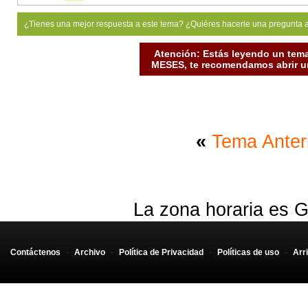
¿Tienes una mejor respuesta a este tema? ¿Quiéres hacerle una pregunta 
Atención: Estás leyendo un tema
MESES, te recomendamos abrir un
«
Tema Anter
La zona horaria es G
Contáctenos
-
Archivo
-
Política de Privacidad
-
Políticas de uso
-
Arr