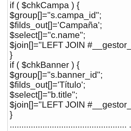
if ( $chkCampa ) {
$group[]="s.campa_id";
$filds_out[]='Campaña';
$select[]="c.name";
$join[]="LEFT JOIN #__gestor
}
if ( $chkBanner ) {
$group[]="s.banner_id";
$filds_out[]='Título';
$select[]="b.title";
$join[]="LEFT JOIN #__gestor
}
.................................................. 