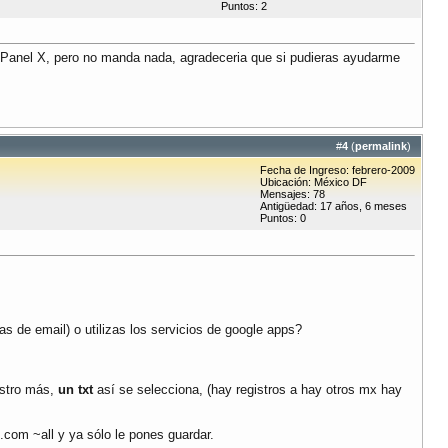
Puntos: 2
cPanel X, pero no manda nada, agradeceria que si pudieras ayudarme
#
4
(
permalink
)
Fecha de Ingreso: febrero-2009
Ubicación: México DF
Mensajes: 78
Antigüedad: 17 años, 6 meses
Puntos: 0
s de email) o utilizas los servicios de google apps?
istro más,
un txt
así se selecciona, (hay registros a hay otros mx hay
.com ~all y ya sólo le pones guardar.