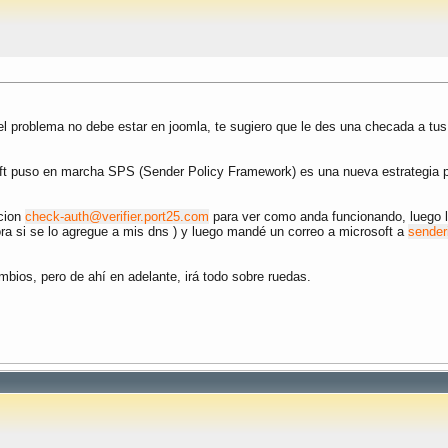
 el problema no debe estar en joomla, te sugiero que le des una checada a tus
ft puso en marcha SPS (Sender Policy Framework) es una nueva estrategia p
ccion
check-auth@verifier.port25.com
para ver como anda funcionando, luego le
ora si se lo agregue a mis dns ) y luego mandé un correo a microsoft a
sender
bios, pero de ahí en adelante, irá todo sobre ruedas.