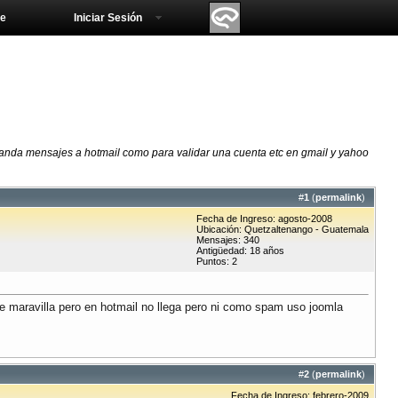
e
Iniciar Sesión
anda mensajes a hotmail como para validar una cuenta etc en gmail y yahoo
#
1
(
permalink
)
Fecha de Ingreso: agosto-2008
Ubicación: Quetzaltenango - Guatemala
Mensajes: 340
Antigüedad: 18 años
Puntos: 2
 maravilla pero en hotmail no llega pero ni como spam uso joomla
#
2
(
permalink
)
Fecha de Ingreso: febrero-2009