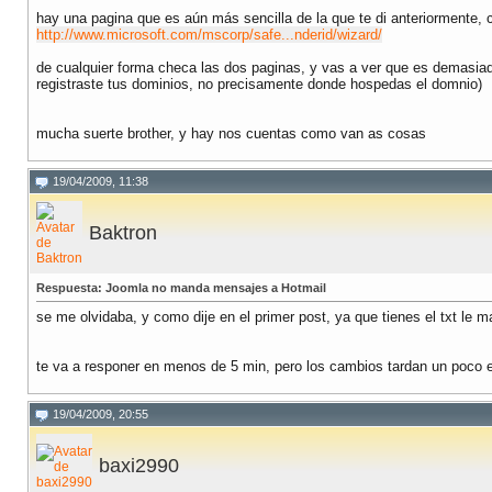
hay una pagina que es aún más sencilla de la que te di anteriormente,
http://www.microsoft.com/mscorp/safe...nderid/wizard/
de cualquier forma checa las dos paginas, y vas a ver que es demasiado
registraste tus dominios, no precisamente donde hospedas el domnio)
mucha suerte brother, y hay nos cuentas como van as cosas
19/04/2009, 11:38
Baktron
Respuesta: Joomla no manda mensajes a Hotmail
se me olvidaba, y como dije en el primer post, ya que tienes el txt le
te va a responer en menos de 5 min, pero los cambios tardan un poco en 
19/04/2009, 20:55
baxi2990