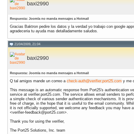
baxi2990
Respuesta: Joomla no manda mensajes a Hotmail
Gracias Baktron pedire los datos y la verdad yo trabajo con google app
agradeceria tu ayuda mas detalladamente saludos.
21/04/2009, 21:04
baxi2990
Respuesta: Joomla no manda mensajes a Hotmail
Q tal amigos mande un correo a
check-auth@verifier.port25.com
y me d
This message is an automatic response from Port25's authentication ver
service at verifier.port25.com. The service allows email senders to perf
a simple check of various sender authentication mechanisms. It is prov
free of charge, in the hope that it is useful to the email community. Whi
it is not officially supported, we welcome any feedback you may have a
<
verifier-feedback@port25.com
>.
Thank you for using the verifier,
The Port25 Solutions, Inc. team