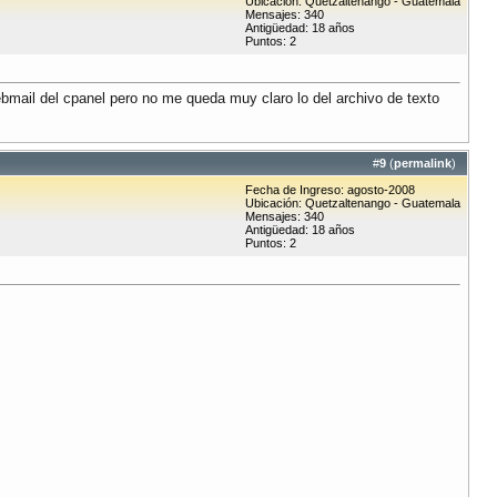
Ubicación: Quetzaltenango - Guatemala
Mensajes: 340
Antigüedad: 18 años
Puntos: 2
bmail del cpanel pero no me queda muy claro lo del archivo de texto
#
9
(
permalink
)
Fecha de Ingreso: agosto-2008
Ubicación: Quetzaltenango - Guatemala
Mensajes: 340
Antigüedad: 18 años
Puntos: 2