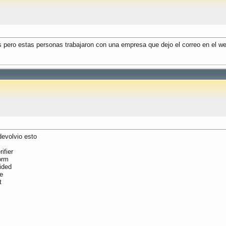
s pero estas personas trabajaron con una empresa que dejo el correo en el we
evolvio esto
ifier
orm
ided
le
t