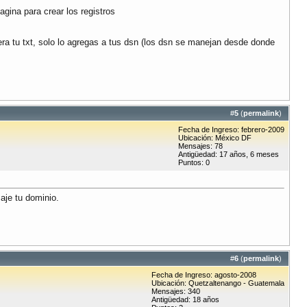
agina para crear los registros
ra tu txt, solo lo agregas a tus dsn (los dsn se manejan desde donde
#
5
(
permalink
)
Fecha de Ingreso: febrero-2009
Ubicación: México DF
Mensajes: 78
Antigüedad: 17 años, 6 meses
Puntos: 0
aje tu dominio.
#
6
(
permalink
)
Fecha de Ingreso: agosto-2008
Ubicación: Quetzaltenango - Guatemala
Mensajes: 340
Antigüedad: 18 años