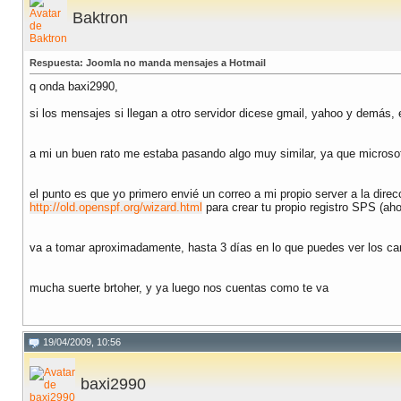
Baktron
Respuesta: Joomla no manda mensajes a Hotmail
q onda baxi2990,
si los mensajes si llegan a otro servidor dicese gmail, yahoo y demás,
a mi un buen rato me estaba pasando algo muy similar, ya que microso
el punto es que yo primero envié un correo a mi propio server a la dire
http://old.openspf.org/wizard.html
para crear tu propio registro SPS (ah
va a tomar aproximadamente, hasta 3 días en lo que puedes ver los cam
mucha suerte brtoher, y ya luego nos cuentas como te va
19/04/2009, 10:56
baxi2990