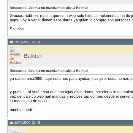
Respuesta: Joomla no manda mensajes a Hotmail
Gracias Baktron, resulta que esta web solo hice la implementacion de j
apps, voy a ver si tienen esos datos ya quien lo compro son personas 
Saludos
19/04/2009, 22:28
Baktron
Respuesta: Joomla no manda mensajes a Hotmail
ya sabes baxi2990, aquí estamos para ayudar, cualquier cosa nomas pe
y pues si, si será cosa que consigas esos datos, por cierto te recomie
vez del calsico webmail mandas y recibes tus corroes desde el server 
la tacnología de google.
mucha suerte
20/04/2009, 21:45