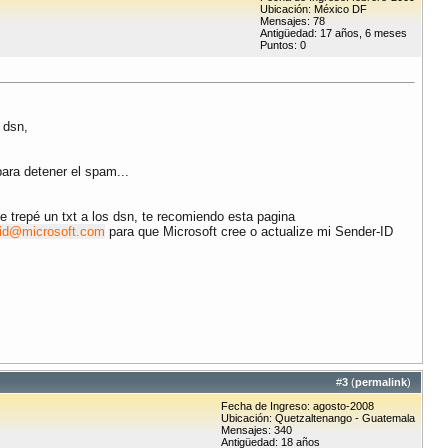
Ubicación: México DF
Mensajes: 78
Antigüedad: 17 años, 6 meses
Puntos: 0
 dsn,
ara detener el spam...
 trepé un txt a los dsn, te recomiendo esta pagina
id@microsoft.com
para que Microsoft cree o actualize mi Sender-ID
#
3
(
permalink
)
Fecha de Ingreso: agosto-2008
Ubicación: Quetzaltenango - Guatemala
Mensajes: 340
Antigüedad: 18 años