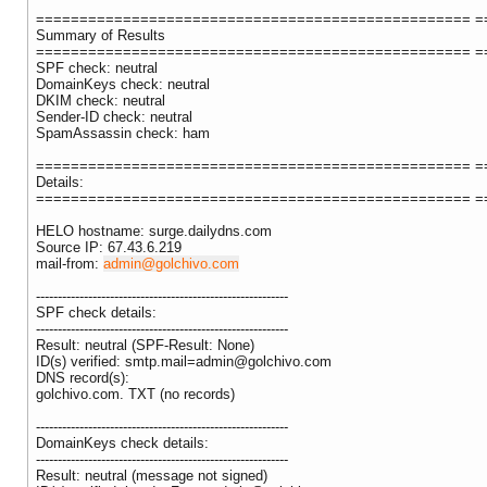
================================================== =
Summary of Results
================================================== =
SPF check: neutral
DomainKeys check: neutral
DKIM check: neutral
Sender-ID check: neutral
SpamAssassin check: ham
================================================== =
Details:
================================================== =
HELO hostname: surge.dailydns.com
Source IP: 67.43.6.219
mail-from:
admin@golchivo.com
----------------------------------------------------------
SPF check details:
----------------------------------------------------------
Result: neutral (SPF-Result: None)
ID(s) verified:
smtp.mail=admin@golchivo.com
DNS record(s):
golchivo.com. TXT (no records)
----------------------------------------------------------
DomainKeys check details:
----------------------------------------------------------
Result: neutral (message not signed)