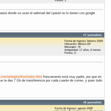
Puntos: 2
 hasta donde se usan el webmail del cpanel no lo tienen con google
#
7
(
permalink
)
Fecha de Ingreso: febrero-2009
Ubicación: México DF
Mensajes: 78
Antigüedad: 17 años, 6 meses
Puntos: 0
.com/a/help/intl/es/index.html
francamente está muy padre, por que en
que te dan 7 Gb de transferencia por cada cuante de correo, y pues todo
#
8
(
permalink
)
Fecha de Ingreso: agosto-2008