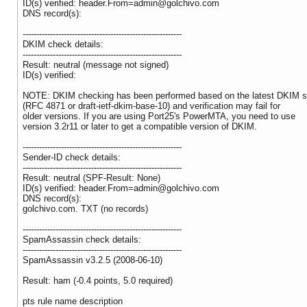
ID(s) verified:
header.From=admin@golchivo.com
DNS record(s):
----------------------------------------------------------
DKIM check details:
----------------------------------------------------------
Result: neutral (message not signed)
ID(s) verified:
NOTE: DKIM checking has been performed based on the latest DKIM 
(RFC 4871 or draft-ietf-dkim-base-10) and verification may fail for
older versions. If you are using Port25's PowerMTA, you need to use
version 3.2r11 or later to get a compatible version of DKIM.
----------------------------------------------------------
Sender-ID check details:
----------------------------------------------------------
Result: neutral (SPF-Result: None)
ID(s) verified:
header.From=admin@golchivo.com
DNS record(s):
golchivo.com. TXT (no records)
----------------------------------------------------------
SpamAssassin check details:
----------------------------------------------------------
SpamAssassin v3.2.5 (2008-06-10)
Result: ham (-0.4 points, 5.0 required)
pts rule name description