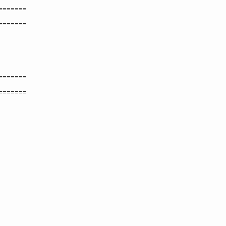
=======
=======
=======
=======