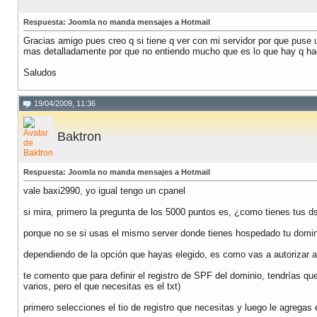
Respuesta: Joomla no manda mensajes a Hotmail
Gracias amigo pues creo q si tiene q ver con mi servidor por que pus
mas detalladamente por que no entiendo mucho que es lo que hay q hac
Saludos
19/04/2009, 11:36
Baktron
Respuesta: Joomla no manda mensajes a Hotmail
vale baxi2990, yo igual tengo un cpanel
si mira, primero la pregunta de los 5000 puntos es, ¿como tienes tus d
porque no se si usas el mismo server donde tienes hospedado tu dominio
dependiendo de la opción que hayas elegido, es como vas a autorizar a
te comento que para definir el registro de SPF del dominio, tendrías q
varios, pero el que necesitas es el txt)
primero selecciones el tio de registro que necesitas y luego le agregas