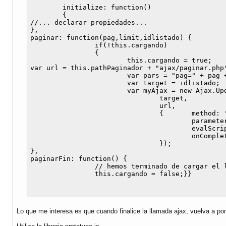
	initialize: function()

	{

//... declarar propiedades...

},

paginar: function(pag,limit,idlistado) {

		if(!this.cargando)

		{

			this.cargando = true;

var url = this.pathPaginador + "ajax/paginar.php"
			var pars = "pag=" + pag + "&limit=" + limit;

			var target = idlistado;

			var myAjax = new Ajax.Updater(

				target,

				url,

				{	method: 'get',

					parameters: pars,

					evalScripts: true,

					onComplete: this.paginarFin

				});

},

paginarFin: function() {

		// hemos terminado de cargar el listado

Lo que me interesa es que cuando finalice la llamada ajax, vuelva a pon