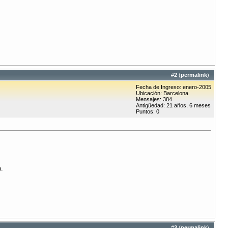
#
2
(
permalink
)
Fecha de Ingreso: enero-2005
Ubicación: Barcelona
Mensajes: 384
Antigüedad: 21 años, 6 meses
Puntos: 0
a.
#
3
(
permalink
)