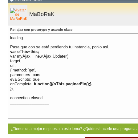
MaBoRaK
Re: ajax con prototype y usando clase
loading..........
Pasa que con se está perdiendo tu instancia, ponlo asi.
var oThis=this;
var myAjax = new Ajax.Updater(
target,
url,
{ method: 'get',
parameters: pars,
evalScripts: true,
onComplete:
function(){oThis.paginarFin();}
});
connection closed.
__________________
¿Tienes una mejor respuesta a este tema? ¿Quiéres hacerle una pregunta 