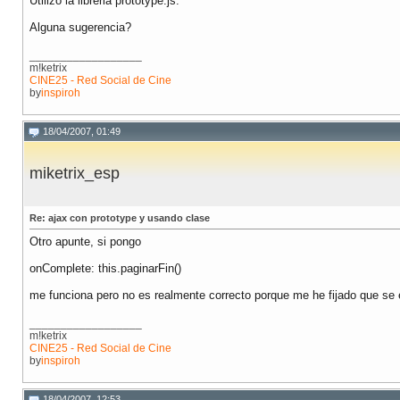
Utilizo la libreria prototype.js.
Alguna sugerencia?
__________________
m!ketrix
CINE25 - Red Social de Cine
by
inspiroh
18/04/2007, 01:49
miketrix_esp
Re: ajax con prototype y usando clase
Otro apunte, si pongo
onComplete: this.paginarFin()
me funciona pero no es realmente correcto porque me he fijado que se ej
__________________
m!ketrix
CINE25 - Red Social de Cine
by
inspiroh
18/04/2007, 12:53