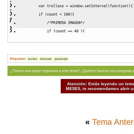
var
 trollaso 
=
 window.
setInterval
(
function
(
)
{
if
(
count 
<
100
)
{
/*PRIMERA IMAGEN*/
if
(
count 
==
40
)
{
var
 aleatorio 
=
Math
.
floor
(
(
Math
.
rand
var
 generado 
=
 botas
[
aleatorio
]
;
                primerobjeto 
=
 primerobjeto
[
0
]
;
Etiquetas
:
bucles
intervalo
javascript
                $
(
"#img1"
)
.
attr
(
"src"
,
"images/"
+
 gen
¿Tienes una mejor respuesta a este tema? ¿Quiéres hacerle una pregunta 
                objects.
splice
(
aleatorio
,
1
)
;
}
else
if
(
count 
<
40
)
{
Atención: Estás leyendo un tema
MESES, te recomendamos abrir un
var
 aleatorio 
=
Math
.
floor
(
(
Math
.
rand
var
 generado 
=
 botas
[
aleatorio
]
;
                $
(
"#img1"
)
.
attr
(
"src"
,
"images/"
+
 gen
/*objects.splice(aleatorio,1);*/
«
Tema Anter
}