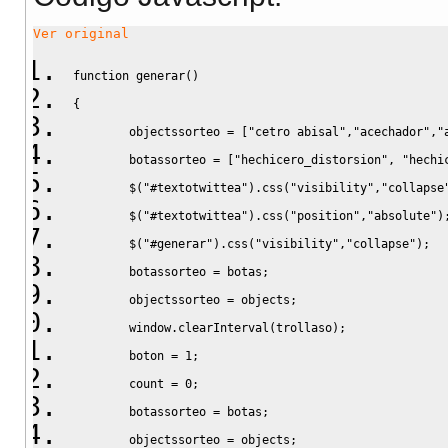
Ver original
function
 generar
(
)
{
        objectssorteo 
=
[
"cetro abisal"
,
"acechador"
,
"
        botassorteo 
=
[
"hechicero_distorsion"
,
"hechi
        $
(
"#textotwittea"
)
.
css
(
"visibility"
,
"collapse
        $
(
"#textotwittea"
)
.
css
(
"position"
,
"absolute"
)
        $
(
"#generar"
)
.
css
(
"visibility"
,
"collapse"
)
;
        botassorteo 
=
 botas
;
        objectssorteo 
=
 objects
;
        window.
clearInterval
(
trollaso
)
;
        boton 
=
1
;
        count 
=
0
;
        botassorteo 
=
 botas
;
        objectssorteo 
=
 objects
;