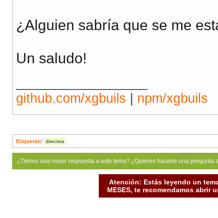
¿Alguien sabría que se me es
Un saludo!
__________________
github.com/xgbuils
|
npm/xgbuils
Etiquetas
:
directiva
¿Tienes una mejor respuesta a este tema? ¿Quiéres hacerle una pregunta 
Atención: Estás leyendo un tema
MESES, te recomendamos abrir un