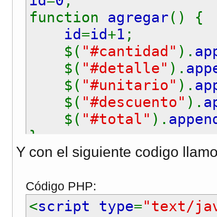
id
=
0
;
function
agregar
() {
id
=
id
+
1
;
$(
"#cantidad"
).
ap
$(
"#detalle"
).
app
$(
"#unitario"
).
ap
$(
"#descuento"
).
a
$(
"#total"
).
appen
}
Y con el siguiente codigo llam
function
borrar
(
cual
)
$(
"#area"
+
cual
).
r
$(
"#area"
+
cual
).
r
Código PHP:
$(
"#area"
+
cual
).
r
<
script type
=
"text/ja