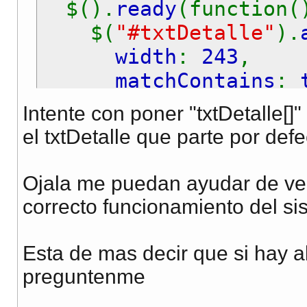
$(
"#area"
+
cual
).
r
$().
ready
(function(
$(
"#area"
+
cual
).
r
$(
"#txtDetalle"
).
return
false
;
width
:
243
,
}
matchContains
:
</script>
selectFirst
:
fa
Intente con poner "txtDetalle[]
});
el txtDetalle que parte por defe
});
</script>
Ojala me puedan ayudar de verd
correcto funcionamiento del si
Esta de mas decir que si hay a
preguntenme