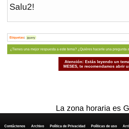
Salu2!
Etiquetas
:
jquery
¿Tienes una mejor respuesta a este tema? ¿Quiéres hacerle una pregunta 
Atención: Estás leyendo un tema
MESES, te recomendamos abrir un
La zona horaria es G
Contáctenos
-
Archivo
-
Política de Privacidad
-
Políticas de uso
-
Arr