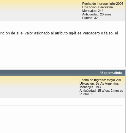
Fecha de Ingreso: julio-2006
Ubicación: Barcelona
Mensajes: 244
Antigüedad: 20 años
Puntos: 32
ción de si el valor asignado al atributo ng-if es verdadero o falso, el
#
3
(
permalink
)
Fecha de Ingreso: mayo-2011
Ubicación: Bs.As Argentina
Mensajes: 193
Antigüedad: 15 años, 2 meses
Puntos: 3