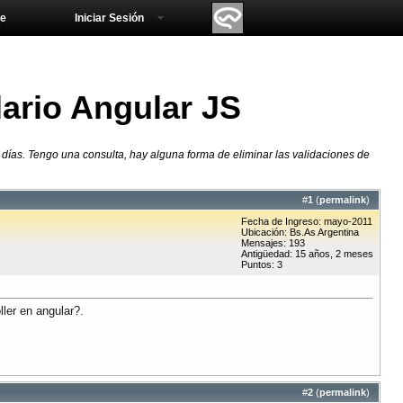
e
Iniciar Sesión
lario Angular JS
ías. Tengo una consulta, hay alguna forma de eliminar las validaciones de
#
1
(
permalink
)
Fecha de Ingreso: mayo-2011
Ubicación: Bs.As Argentina
Mensajes: 193
Antigüedad: 15 años, 2 meses
Puntos: 3
ler en angular?.
#
2
(
permalink
)