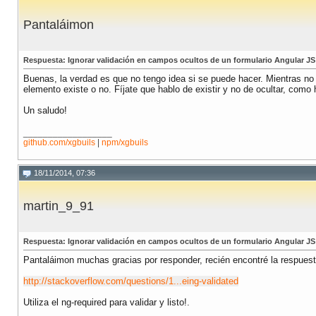
Pantaláimon
Respuesta: Ignorar validación en campos ocultos de un formulario Angular JS
Buenas, la verdad es que no tengo idea si se puede hacer. Mientras no 
elemento existe o no. Fíjate que hablo de existir y no de ocultar, como 
Un saludo!
__________________
github.com/xgbuils
|
npm/xgbuils
18/11/2014, 07:36
martin_9_91
Respuesta: Ignorar validación en campos ocultos de un formulario Angular JS
Pantaláimon muchas gracias por responder, recién encontré la respuest
http://stackoverflow.com/questions/1...eing-validated
Utiliza el ng-required para validar y listo!.