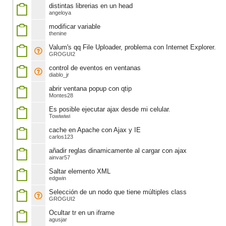
distintas librerias en un head
angeloya
modificar variable
thenine
Valum's qq File Uploader, problema con Internet Explorer.
GROGUI2
control de eventos en ventanas
diablo_jr
abrir ventana popup con qtip
Montes28
Es posible ejecutar ajax desde mi celular.
Towiwiwi
cache en Apache con Ajax y IE
carlos123
añadir reglas dinamicamente al cargar con ajax
ainvar57
Saltar elemento XML
edgwin
Selección de un nodo que tiene múltiples class
GROGUI2
Ocultar tr en un iframe
agusjar