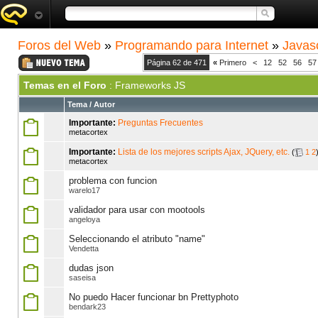
Foros del Web
»
Programando para Internet
»
Javasc
Página 62 de 471
«
Primero
<
12
52
56
57
Temas en el Foro
: Frameworks JS
Tema
/
Autor
Importante:
Preguntas Frecuentes
metacortex
Importante:
Lista de los mejores scripts Ajax, JQuery, etc.
(
1
2
metacortex
problema con funcion
warelo17
validador para usar con mootools
angeloya
Seleccionando el atributo "name"
Vendetta
dudas json
saseisa
No puedo Hacer funcionar bn Prettyphoto
bendark23