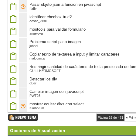
Pasar objeto json a funcion en javascript
ffaffy
identifcar checbox true?
cesar_viridi
mootools para validar formulario
angeloya
Problema script paso imagen
johndi
Copiar texto de textarea a input y limitar caracteres
malcomxar
Restringir cantidad de carácteres de tecla presionada de fo
GUILLHERMOSOFT
Detectar los div
dBer
Cambiar imagen con javascript
PWT26
mostrar ocultar divs con select
KimboKim
Página 62 de 471
«
Prim
Opciones de Visualización