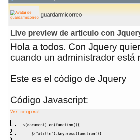
guardarmicorreo
Live preview de artículo con Jquer
Hola a todos. Con Jquery quier
cuando un administrador está r
Este es el código de Jquery
Código Javascript
:
Ver original
$
(
document
)
.
on
(
function
(
)
{
    $
(
"#title"
)
.
keypress
(
function
(
)
{