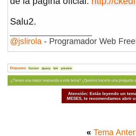
de la página oficial:
http://cke
Salu2.
__________________
@jslirola
- Programador Web Free
Etiquetas
:
funcion
jquery
live
preview
¿Tienes una mejor respuesta a este tema? ¿Quiéres hacerle una pregunta 
Atención: Estás leyendo un tema
MESES, te recomendamos abrir un
«
Tema Anter