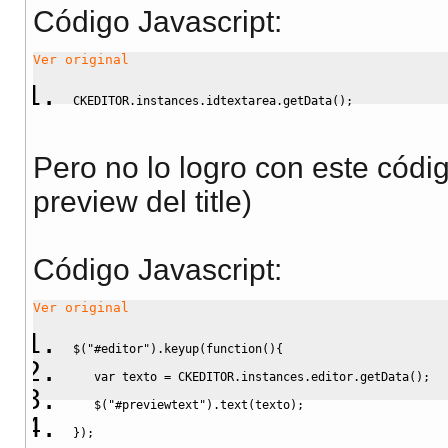
Código Javascript
:
Ver original
CKEDITOR.
instances
.
idtextarea
.
getData
(
)
;
Pero no lo logro con este códig
preview del title)
Código Javascript
:
Ver original
$
(
"#editor"
)
.
keyup
(
function
(
)
{
var
 texto 
=
 CKEDITOR.
instances
.
editor
.
getData
(
)
;
   $
(
"#previewtext"
)
.
text
(
texto
)
;
}
)
;