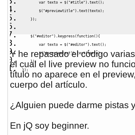
var
 texto 
=
 $
(
"#title"
)
.
text
(
)
;
        $
(
"#previewtitle"
)
.
text
(
texto
)
;
}
)
;
    $
(
"#editor"
)
.
keypress
(
function
(
)
{
var
 texto 
=
 $
(
"#editor"
)
.
text
(
)
;
Y he repasado el código varias
        $
(
"#previewtext"
)
.
text
(
texto
)
;
el cual el live preview no func
}
)
;
}
)
;
título no aparece en el previe
cuerpo del artículo.
¿Alguien puede darme pistas y
En jQ soy beginner.