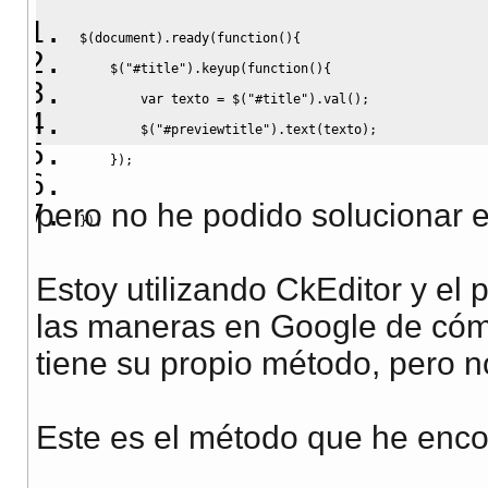
$
(
document
)
.
ready
(
function
(
)
{
    $
(
"#title"
)
.
keyup
(
function
(
)
{
var
 texto 
=
 $
(
"#title"
)
.
val
(
)
;
        $
(
"#previewtitle"
)
.
text
(
texto
)
;
}
)
;
pero no he podido solucionar el
}
)
;
Estoy utilizando CkEditor y e
las maneras en Google de cómo
tiene su propio método, pero no
Este es el método que he encon