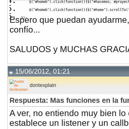
    $
(
"#homeb"
)
.
click
(
function
(
)
{
$
(
"#hacemos, #proyec
    $
(
"#homeb"
)
.
click
(
function
(
)
{
$
(
"#home"
)
.
scrollTo
(
Espero que puedan ayudarme, 
}
)
;
confío...
SALUDOS y MUCHAS GRACI
15/06/2012, 01:21
dontexplain
Respuesta: Mas funciones en la func
A ver, no entiendo muy bien lo 
establece un listener y un callb