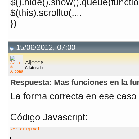
$().hide().show().queue(functio
$(this).scrollto(....
})
15/06/2012, 07:00
Aijoona
Colaborador
Respuesta: Mas funciones en la func
La forma correcta en ese caso 
Código Javascript
:
Ver original