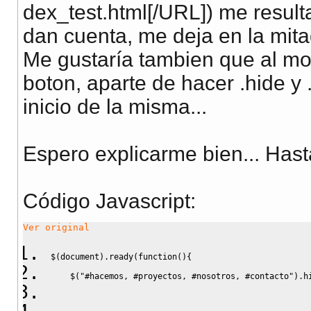
dex_test.html[/URL]) me resulta
dan cuenta, me deja en la mitad
Me gustaría tambien que al mo
boton, aparte de hacer .hide y 
inicio de la misma...
Espero explicarme bien... Hast
Código Javascript
:
Ver original
$
(
document
)
.
ready
(
function
(
)
{
    $
(
"#hacemos, #proyectos, #nosotros, #contacto"
)
.
h