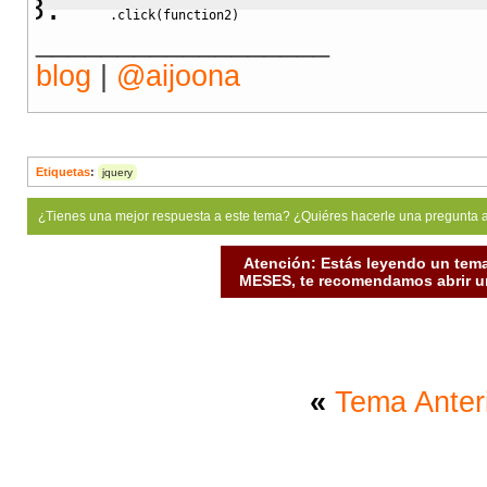
    .
click
(
function2
)
__________________
    .
click
(
function3
)
;
blog
|
@aijoona
Etiquetas
:
jquery
¿Tienes una mejor respuesta a este tema? ¿Quiéres hacerle una pregunta 
Atención: Estás leyendo un tema
MESES, te recomendamos abrir un
«
Tema Anter