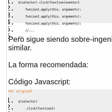
$
(
selector
)
.
click
(
function
(
evento
)
{
    funcion1.
apply
(
this
,
 arguments
)
;
    funcion2.
apply
(
this
,
 arguments
)
;
    funcion3.
apply
(
this
,
 arguments
)
;
//...
Pero sigue siendo sobre-ingeni
}
)
;
similar.
La forma recomendada:
Código Javascript
:
Ver original
$
(
selector
)
    .
click
(
function1
)