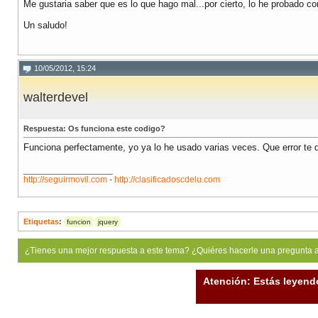
Me gustaria saber que es lo que hago mal...por cierto, lo he probado
Un saludo!
10/05/2012, 15:24
walterdevel
Respuesta: Os funciona este codigo?
Funciona perfectamente, yo ya lo he usado varias veces. Que error te
__________________
http://seguirmovil.com
-
http://clasificadoscdelu.com
Etiquetas
:
funcion
jquery
¿Tienes una mejor respuesta a este tema? ¿Quiéres hacerle una pregunta 
Atención: Estás leyend