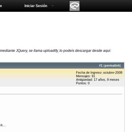
e
Iniciar Sesión
 mediante JQuery, se llama uploadify, lo podeis descargar desde aqui:
#
1
(
permalink
)
Fecha de Ingreso: octubre-2008
Mensajes: 91
Antigüedad: 17 años, 9 meses
Puntos: 0
a...