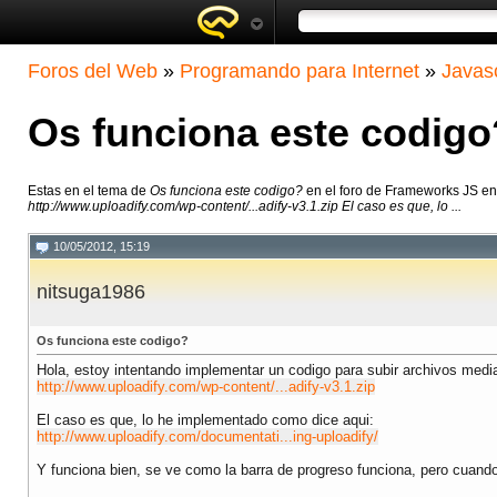
Foros del Web
»
Programando para Internet
»
Javasc
Os funciona este codigo
Estas en el tema de
Os funciona este codigo?
en el foro de Frameworks JS e
http://www.uploadify.com/wp-content/...adify-v3.1.zip El caso es que, lo ...
10/05/2012, 15:19
nitsuga1986
Os funciona este codigo?
Hola, estoy intentando implementar un codigo para subir archivos media
http://www.uploadify.com/wp-content/...adify-v3.1.zip
El caso es que, lo he implementado como dice aqui:
http://www.uploadify.com/documentati...ing-uploadify/
Y funciona bien, se ve como la barra de progreso funciona, pero cuando