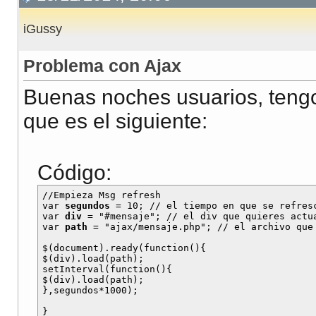
iGussy
Problema con Ajax
Buenas noches usuarios, teng
que es el siguiente:
Código:
//Empieza Msg refresh

var 
segundos
 = 10; // el tiempo en que se refresc
var 
div
 = "#mensaje"; // el div que quieres actua
var 
path
 = "ajax/mensaje.php"; // el archivo que 
$(document).ready(function(){

$(div).load(path);

setInterval(function(){

$(div).load(path);

},segundos*1000);

}
