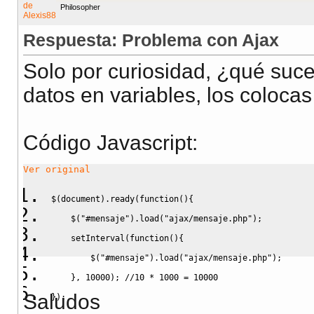
Philosopher
Respuesta: Problema con Ajax
Solo por curiosidad, ¿qué suce
datos en variables, los coloca
Código Javascript
:
Ver original
$
(
document
)
.
ready
(
function
(
)
{
    $
(
"#mensaje"
)
.
load
(
"ajax/mensaje.php"
)
;
    setInterval
(
function
(
)
{
        $
(
"#mensaje"
)
.
load
(
"ajax/mensaje.php"
)
;
}
,
10000
)
;
//10 * 1000 = 10000
Saludos
}
)
;