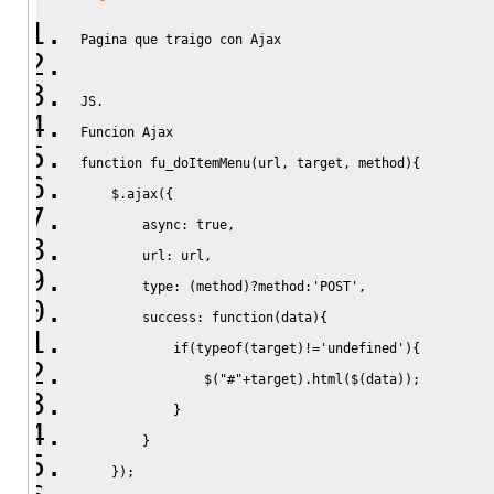
Pagina que traigo con Ajax
JS.
Funcion
 Ajax
function
 fu_doItemMenu
(
url
,
 target
,
 method
)
{
    $.
ajax
(
{
        async
:
true
,
        url
:
 url
,
        type
:
(
method
)
?
method
:
'POST'
,
        success
:
function
(
data
)
{
if
(
typeof
(
target
)
!=
'undefined'
)
{
                $
(
"#"
+
target
)
.
html
(
$
(
data
)
)
;
}
}
}
)
;