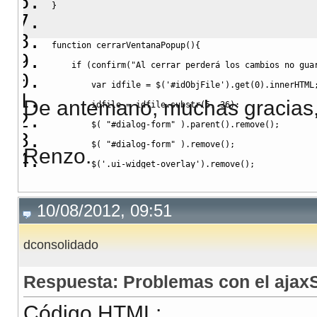
}
function
 cerrarVentanaPopup
(
)
{
if
(
confirm
(
"Al cerrar perderá los cambios no gua
var
 idfile 
=
 $
(
'#idObjFile'
)
.
get
(
0
)
.
innerHTML
De antemano, muchas gracias, 
        idfile 
=
 idfile.
substr
(
5
,
36
)
;
        $
(
"#dialog-form"
)
.
parent
(
)
.
remove
(
)
;
        $
(
"#dialog-form"
)
.
remove
(
)
;
Renzo.
        $
(
'.ui-widget-overlay'
)
.
remove
(
)
;
        fu_doQuitarfile_car
(
'deletefileloader.htm'
,
'u
        fu_doItemMenu
(
'vercargamagnetico.htm'
,
'myFra
10/08/2012, 09:51
return
true
;
dconsolidado
}
else
{
return
false
;
Respuesta: Problemas con el ajax
}
}
Código HTML: