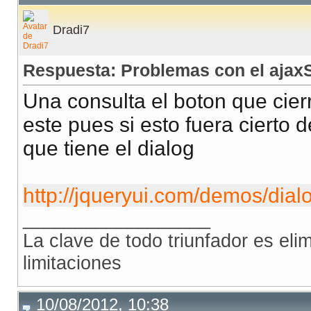
            html += ('
<
th
>
Resultado
<
/
th
>
');
Dradi7
            html += ('
<
/
tr
>
');
            html += ('
<
/
thead
>
');
Respuesta: Problemas con el ajax
            html += ('
<
tfoot
>
');
            html += ('
<
tr
class
=
"codeHd"
style
=
"borde
Una consulta el boton que cier
            if (jQuery.trim(codKey) != ""){
este pues si esto fuera cierto 
                html += ('
<
th
id
=
"idObjFile"
colspan
=
que tiene el dialog
                estado = true;
            }else{
                html += ('
<
th
colspan
=
"7"
style
=
"padd
http://jqueryui.com/demos/di
            }
__________________
            html += ('
<
/
tr
>
');
La clave de todo triunfador es el
            html += ('
<
/
tfoot
>
');
limitaciones
            html += ('
<
tbody
id
=
"objFilasEncontradas"
            $(responseXML).find('detalleLista').each(
10/08/2012, 10:38
                i++