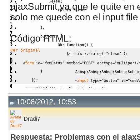
}
else
{
ajaxSubmit ya que le quite en e
            html += ('
<
/
thead
>
');
return
false
;
solo me quede con el input file
            html += ('
<
tfoot
>
');
}
            html += ('
<
tr
class
=
"codeHd"
style
=
"borde
}
,
            html += ('
<
th
colspan
=
"7"
style
=
"padding:
Código HTML:
        buttons
:
{
            html += ('
<
/
tr
>
');
                Ok
:
function
(
)
{
            html += ('
<
/
tfoot
>
');
Ver original
                    $
(
this
)
.
dialog
(
"close"
)
;
            html += ('
<
tbody
id
=
"objFilasEncontradas"
}
<
form
id
=
"frmDatos"
method
=
"POST"
enctype
=
"multipart/
            html += ('
<
tr
>
');
}
&nbsp;&nbsp;&nbsp;&nbsp;&nbsp
            html += ('
<
td
colspan
=
"7"
style
=
"backgrou
}
)
;
<
input
type
=
"button"
id
=
"cmdV
            html += ('
<
/
tr
>
');
//$("#dialog-form").dialog('open');
<
input
type
=
file 
/
>
            html += ('
<
/
tbody
>
');
}
<
/
form
>
10/08/2012, 10:53
            html += ('
<
/
table
>
');
            html += ('
<
br
>
');
Dradi7
            $('#resultados').append($(html));
        }
Respuesta: Problemas con el ajax
    });