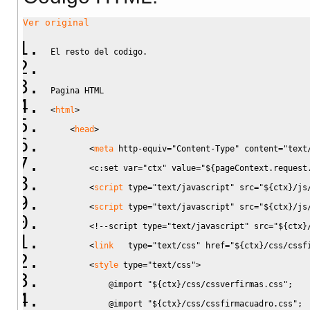
Ver original
Ventana de Dialogo
function
 fu_openVentanaCarga
(
)
{
El resto del codigo.
var
 idfile 
=
 $
(
'#idObjFile'
)
.
get
(
0
)
.
innerHTML
;
    idfile 
=
 idfile.
substr
(
5
,
36
)
;
Pagina HTML
    $
(
"#dialog-form"
)
.
dialog
(
{
<
html
>
        autoOpen      
:
false
,
<
head
>
        bgiframe      
:
true
,
<
meta
http-equiv
=
"Content-Type"
content
=
"text
        closeOnEscape 
:
false
,
<c:set var
=
"ctx"
value
=
"${pageContext.request
        resizable     
:
false
,
<
script
type
=
"text/javascript"
src
=
"${ctx}/js
        modal         
:
true
,
<
script
type
=
"text/javascript"
src
=
"${ctx}/js
        width         
:
920
,
<!--script type="text/javascript" src="${ctx}
        height        
:
670
,
<
link
type
=
"text/css"
href
=
"${ctx}/css/cssf
        zIndex        
:
1002
,
<
style
type
=
"text/css"
>
        dialogClass   
:
'popup_dialog'
,
            @import "${ctx}/css/cssverfirmas.css";
        title         
:
'Registro y Carga de datos de
            @import "${ctx}/css/cssfirmacuadro.css";