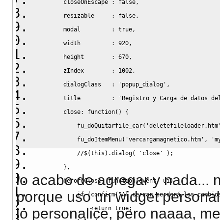
        closeOnEscape 
:
false
,
                html += ('
<
/
tr
>
');
        resizable     
:
false
,
            });
        modal         
:
true
,
            html += ('
<
/
tbody
>
');
        width         
:
920
,
            html += ('
<
/
table
>
');
        height        
:
670
,
            html += ('
<
br
>
');
        zIndex        
:
1002
,
            $('#resultados').append($(html));
        dialogClass   
:
'popup_dialog'
,
        }
        title         
:
'Registro y Carga de datos de
        if (coError == "EST_REG_VACIO"){
        close
:
function
(
)
{
            html += ('
<
table
id
=
"tblResultados"
class
            fu_doQuitarfile_car
(
'deletefileloader.htm
            html += ('
<
thead
>
');
            fu_doItemMenu
(
'vercargamagnetico.htm'
,
'm
            html += ('
<
tr
class
=
"codeHd"
style
=
"borde
//$(this).dialog( 'close' );
            html += ('
<
th
colspan
=
"7"
style
=
"padding:
}
,
            html += ('
<
/
tr
>
');
lo acabo de agregar y nada...
        beforeClose
:
function
(
event
,
 ui
)
{
            html += ('
<
tr
>
');
porque uso un widget persona
if
(
confirm
(
"Al cerrar perderá los cambio
            html += ('
<
th
colspan
=
"7"
>
&nbsp;
<
/
th
>
');
return
true
;
lo personalice, pero naaaa, m
            html += ('
<
/
tr
>
');