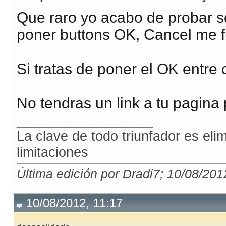
    replica("fila");
Que raro yo acabo de probar s
    //estadoControles_car(true);
poner buttons OK, Cancel me 
    //evaluaBoton_car('cmdSendRecord_car',!estado);
}
Si tratas de poner el OK entre 
No tendras un link a tu pagina
__________________
La clave de todo triunfador es el
limitaciones
Última edición por Dradi7; 10/08/201
10/08/2012, 11:17