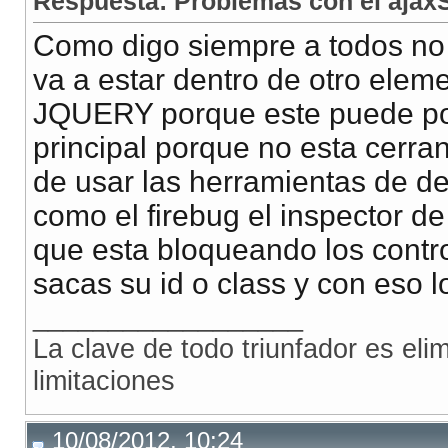
Respuesta: Problemas con el ajax
//alert('About to submit: \n\n' + queryString);
            html += ('
<
table
id
=
"tblResultados"
class
return
true
;
Como digo siempre a todos no
            html += ('
<
thead
>
');
}
va a estar dentro de otro elem
            html += ('
<
tr
class
=
"codeHd"
style
=
"borde
            html += ('
<
th
colspan
=
"7"
style
=
"padding:
JQUERY porque este puede pon
            html += ('
<
/
tr
>
');
principal porque no esta cerra
            html += ('
<
tr
>
');
de usar las herramientas de d
            html += ('
<
th
colspan
=
"7"
>
&nbsp;
<
/
th
>
');
como el firebug el inspector d
            html += ('
<
/
tr
>
');
que esta bloqueando los contr
            html += ('
<
tr
>
');
            html += ('
<
th
colspan
=
"2"
align
=
"right"
s
sacas su id o class y con eso l
            html += ('
<
th
colspan
=
"5"
align
=
"left"
id
__________________
            html += ('
<
/
tr
>
');
La clave de todo triunfador es el
            html += ('
<
tr
>
');
limitaciones
            html += ('
<
th
colspan
=
"2"
align
=
"right"
s
            html += ('
<
th
colspan
=
"5"
id
=
"canRegistro
10/08/2012, 10:24
            html += ('
<
/
tr
>
');