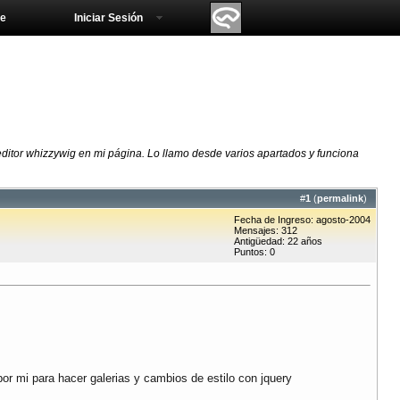
e
Iniciar Sesión
ditor whizzywig en mi página. Lo llamo desde varios apartados y funciona
#
1
(
permalink
)
Fecha de Ingreso: agosto-2004
Mensajes: 312
Antigüedad: 22 años
Puntos: 0
por mi para hacer galerias y cambios de estilo con jquery