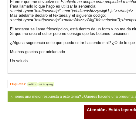
El error que me devuelve es
El objeto no acepta esta propiedad o méto
Para llamarlo lo que hago es utilizar la sentencia:
<script type="text/javascript" src="js/editor/whizzywig61.js"></script>
Más adelante declaro el textarea y el siguiente código:
<script type="text/javascript">makeWhizzyWig("fdescripcion");</script
El textarea se llama fdescripcion, está dentro de un form y no me da nin
Si que me crea el editor pero no consigo que los botones funcionen.
¿Alguna sugerencia de lo que puedo estar haciendo mal? ¿O de lo que
Muchas gracias por adelantado
Un saludo
Etiquetas
:
editor
whizzywig
¿Tienes una mejor respuesta a este tema? ¿Quiéres hacerle una pregunta 
Atención: Estás leyend