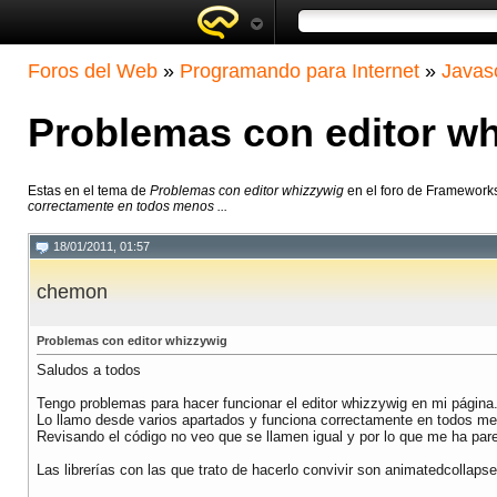
Foros del Web
»
Programando para Internet
»
Javasc
Problemas con editor w
Estas en el tema de
Problemas con editor whizzywig
en el foro de Framework
correctamente en todos menos ...
18/01/2011, 01:57
chemon
Problemas con editor whizzywig
Saludos a todos
Tengo problemas para hacer funcionar el editor whizzywig en mi página
Lo llamo desde varios apartados y funciona correctamente en todos men
Revisando el código no veo que se llamen igual y por lo que me ha parec
Las librerías con las que trato de hacerlo convivir son animatedcollapse