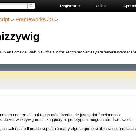
Registrarse
Guías
Aprend
ript
»
Frameworks JS
»
hizzywig
s JS en Foros del Web.
Saludos a todos Tengo problemas para hacer funcionar el e
.
os en uno, en el cual tengo más librerias de javascript funcionando.
ido ver whizzywig no utiliza jquery ni prototype ni ninguún otro framework.
, un calendario llamado supercalendar y alguna que otra librería desarrollada 