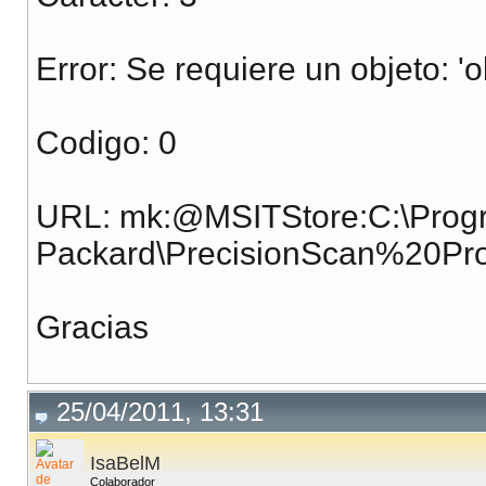
Error: Se requiere un objeto: 'o
Codigo: 0
URL: mk:@MSITStore:C:\Progr
Packard\PrecisionScan%20Pro%2
Gracias
25/04/2011, 13:31
IsaBelM
Colaborador